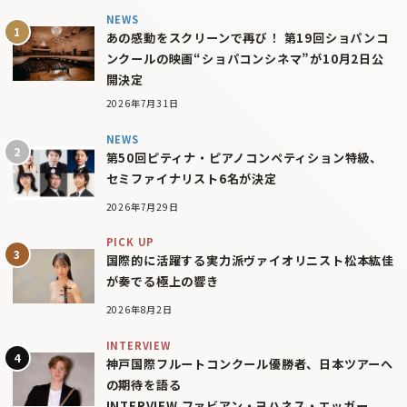
NEWS
あの感動をスクリーンで再び！ 第19回ショパンコ
ンクールの映画“ショパコンシネマ”が10月2日公
開決定
2026年7月31日
NEWS
第50回ピティナ・ピアノコンペティション特級、
セミファイナリスト6名が決定
2026年7月29日
PICK UP
国際的に活躍する実力派ヴァイオリニスト松本紘佳
が奏でる極上の響き
2026年8月2日
INTERVIEW
神戸国際フルートコンクール優勝者、日本ツアーへ
の期待を語る
INTERVIEW ファビアン・ヨハネス・エッガー