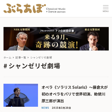
MENU
ホーム
記事一覧
シャンゼリゼ劇場
シャンゼリゼ劇場
オペラ《ソラリス Solaris》〜藤倉大が
初のオペラをパリで世界初演、勅使川
原三郎が演出
NEWS
2015年3月20日