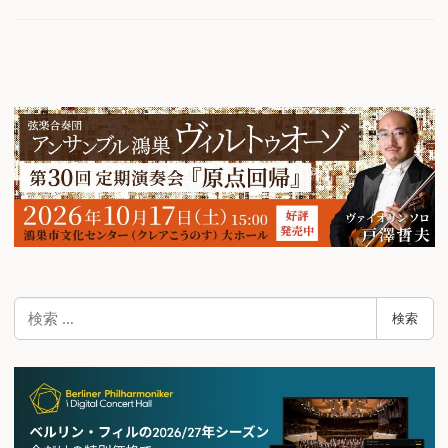
検
検索
索