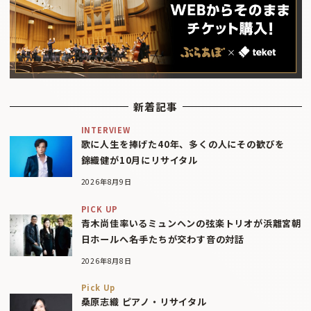
新着記事
INTERVIEW
歌に人生を捧げた40年、多くの人にその歓びを
錦織健が10月にリサイタル
2026年8月9日
PICK UP
青木尚佳率いるミュンヘンの弦楽トリオが浜離宮朝
日ホールへ――名手たちが交わす音の対話
2026年8月8日
Pick Up
桑原志織 ピアノ・リサイタル