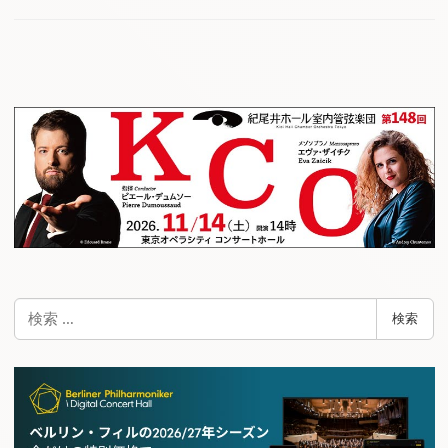
検
検索
索