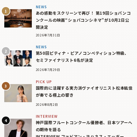
NEWS
あの感動をスクリーンで再び！ 第19回ショパンコ
ンクールの映画“ショパコンシネマ”が10月2日公
開決定
2026年7月31日
NEWS
第50回ピティナ・ピアノコンペティション特級、
セミファイナリスト6名が決定
2026年7月29日
PICK UP
国際的に活躍する実力派ヴァイオリニスト松本紘佳
が奏でる極上の響き
2026年8月2日
INTERVIEW
神戸国際フルートコンクール優勝者、日本ツアーへ
の期待を語る
INTERVIEW ファビアン・ヨハネス・エッガー