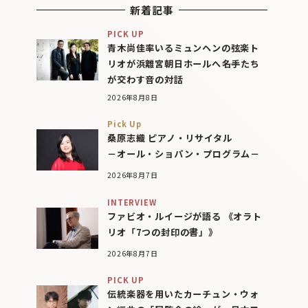
新着記事
PICK UP
青木尚佳率いるミュンヘンの弦楽ト
リオが浜離宮朝日ホールへ――名手たち
が交わす音の対話
2026年8月8日
Pick Up
桑原志織 ピアノ・リサイタル
－オール・ショパン・プログラム－
2026年8月7日
INTERVIEW
ファビオ・ルイージが語る 《オラト
リオ「7つの封印の書」》
2026年8月7日
PICK UP
伝統楽器を用いたカーチュン・ウォ