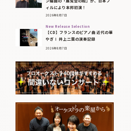
ン編曲の「展覧会の絵」が、日本フ
ィルにより本邦初演！
2026年8月7日
New Release Selection
【CD】フランスのピアノ曲 近代の華
やぎⅠ 井上二葉の演奏記録
2026年8月7日