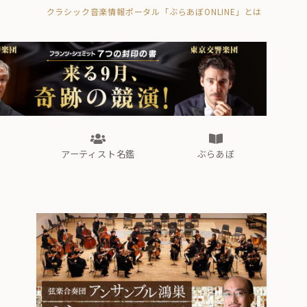
クラシック音楽情報ポータル「ぶらあぼONLINE」とは
の封印の書》
海外公演
FROM編集部
眺望
ぶらあぼブラス！
フォルテピアノ・オデッセイ
アーティスト名鑑
ぶらあぼ
の封印の書》
海外公演
FROM編集部
眺望
ぶらあぼブラス！
フォルテピアノ・オデッセイ