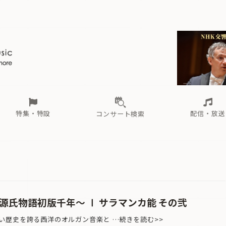
ール
（毎月更新）
東
電子版（無料・月刊）
トピックス
関西
フェスタサマーミューザKAWASAKI 2026
北海道・東北
注目公演
配布場所
インタビュー
中部
定期購読
中国・四国
CD新譜
N響＆東響 《7つ
九州・沖縄
書籍近刊
ロが推す！間違いないオーケストラコンサート
過去の特集
の先と
ブ配信スケジュール
さ
オーケストラの楽屋から
た
な
有料ライブ配信スケジュール
は
ま
や
海の向こうの音楽家
ら
わ
Aからの
載
特集・特設
配信・放送
コンサート検索
ール
（毎月更新）
東
電子版（無料・月刊）
トピックス
関西
フェスタサマーミューザKAWASAKI 2026
北海道・東北
注目公演
配布場所
インタビュー
中部
定期購読
中国・四国
CD新譜
N響＆東響 《7つ
九州・沖縄
書籍近刊
ロが推す！間違いないオーケストラコンサート
過去の特集
の先と
ブ配信スケジュール
さ
オーケストラの楽屋から
た
な
有料ライブ配信スケジュール
は
ま
や
海の向こうの音楽家
ら
わ
Aからの
載
源氏物語初版千年〜 Ⅰ サラマンカ能 その弐
歴史を誇る西洋のオルガン音楽と …続きを読む>>