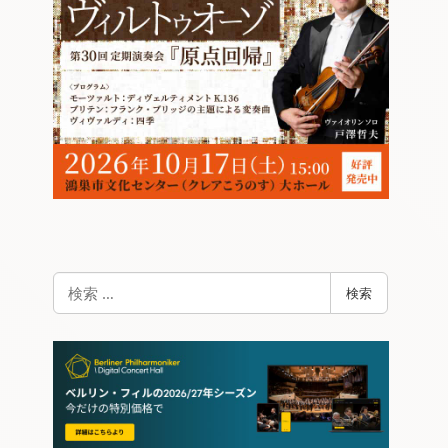
検
検索
索