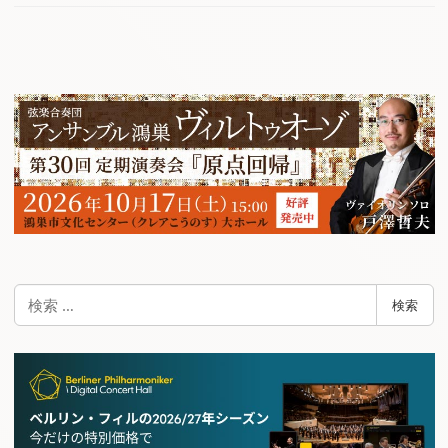
検
検索
索