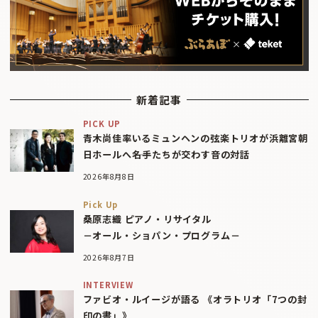
新着記事
PICK UP
青木尚佳率いるミュンヘンの弦楽トリオが浜離宮朝
日ホールへ――名手たちが交わす音の対話
2026年8月8日
Pick Up
桑原志織 ピアノ・リサイタル
－オール・ショパン・プログラム－
2026年8月7日
INTERVIEW
ファビオ・ルイージが語る 《オラトリオ「7つの封
印の書」》