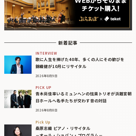
新着記事
INTERVIEW
歌に人生を捧げた40年、多くの人にその歓びを
錦織健が10月にリサイタル
2026年8月9日
PICK UP
青木尚佳率いるミュンヘンの弦楽トリオが浜離宮朝
日ホールへ――名手たちが交わす音の対話
2026年8月8日
Pick Up
桑原志織 ピアノ・リサイタル
－オール・ショパン・プログラム－