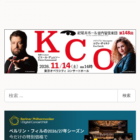
検
検索
索