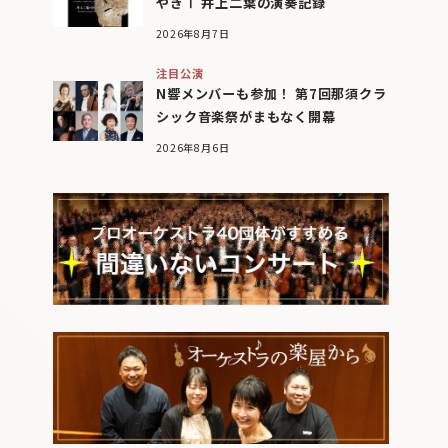
やぎⅠ 井上二葉の演奏記録
2026年8月7日
注目公演
N響メンバーも参加！ 第7回那須クラ
シック音楽祭がまもなく開幕
2026年8月6日