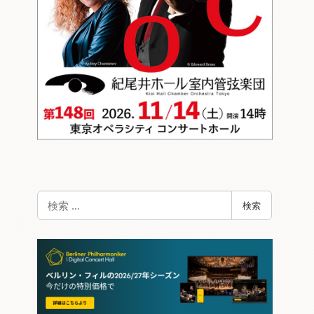
検
検索
索