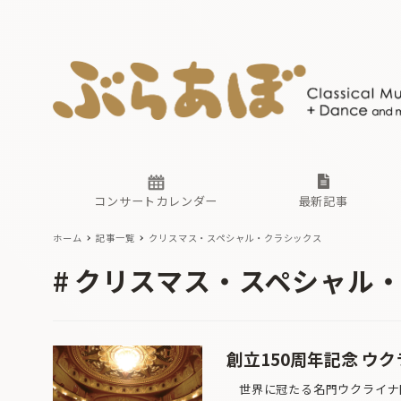
ニュース
ヤマハホ
番組一覧
東京・関
ぶらあぼ
現場のプ
古楽とそ
無料ライ
あ
か
過去の連
コンサートカレンダー
最新記事
ホーム
記事一覧
クリスマス・スペシャル・クラシックス
ニュース
ヤマハホ
番組一覧
東京・関
ぶらあぼ
クリスマス・スペシャル
現場のプ
古楽とそ
無料ライ
あ
か
過去の連
創立150周年記念 ウ
世界に冠たる名門ウクライナ国