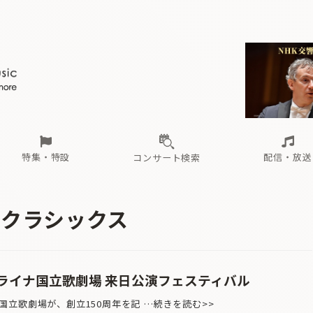
ール
（毎月更新）
東
電子版（無料・月刊）
トピックス
関西
フェスタサマーミューザKAWASAKI 2026
北海道・東北
注目公演
配布場所
インタビュー
中部
定期購読
中国・四国
CD新譜
N響＆東響 《7つ
九州・沖縄
書籍近刊
ロが推す！間違いないオーケストラコンサート
過去の特集
の先と
ブ配信スケジュール
さ
オーケストラの楽屋から
た
な
有料ライブ配信スケジュール
は
ま
や
海の向こうの音楽家
ら
わ
Aからの
載
特集・特設
配信・放送
コンサート検索
ール
（毎月更新）
東
電子版（無料・月刊）
トピックス
関西
フェスタサマーミューザKAWASAKI 2026
北海道・東北
注目公演
配布場所
インタビュー
中部
定期購読
中国・四国
CD新譜
N響＆東響 《7つ
九州・沖縄
書籍近刊
・クラシックス
ロが推す！間違いないオーケストラコンサート
過去の特集
の先と
ブ配信スケジュール
さ
オーケストラの楽屋から
た
な
有料ライブ配信スケジュール
は
ま
や
海の向こうの音楽家
ら
わ
Aからの
載
クライナ国立歌劇場 来日公演フェスティバル
立歌劇場が、創立150周年を記 …続きを読む>>