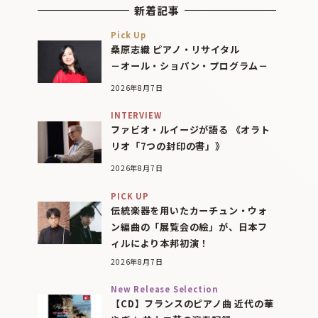
新着記事
Pick Up
桑原志織 ピアノ・リサイタル
－オール・ショパン・プログラム－
2026年8月7日
INTERVIEW
ファビオ・ルイージが語る 《オラト
リオ「7つの封印の書」》
2026年8月7日
PICK UP
伝統楽器を用いたカーチュン・ウォ
ン編曲の「展覧会の絵」が、日本フ
ィルにより本邦初演！
2026年8月7日
New Release Selection
【CD】フランスのピアノ曲 近代の華