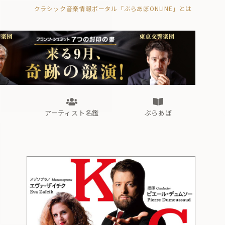
クラシック音楽情報ポータル「ぶらあぼONLINE」とは
の封印の書》
海外公演
FROM編集部
眺望
ぶらあぼブラス！
フォルテピアノ・オデッセイ
アーティスト名鑑
ぶらあぼ
の封印の書》
海外公演
FROM編集部
眺望
ぶらあぼブラス！
フォルテピアノ・オデッセイ