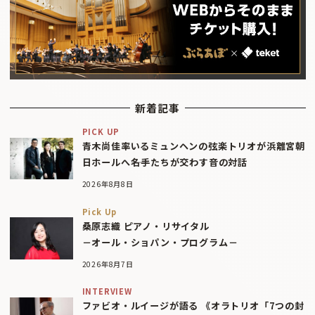
新着記事
PICK UP
青木尚佳率いるミュンヘンの弦楽トリオが浜離宮朝
日ホールへ――名手たちが交わす音の対話
2026年8月8日
Pick Up
桑原志織 ピアノ・リサイタル
－オール・ショパン・プログラム－
2026年8月7日
INTERVIEW
ファビオ・ルイージが語る 《オラトリオ「7つの封