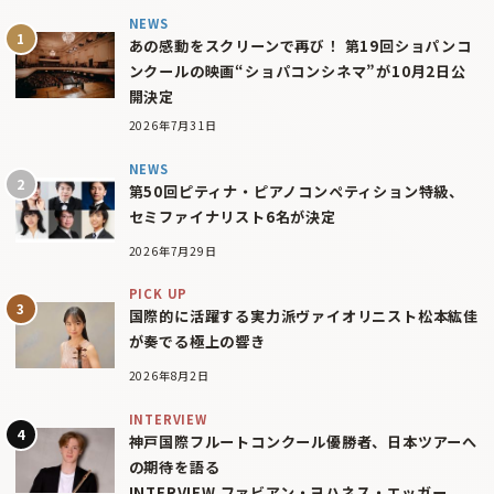
NEWS
あの感動をスクリーンで再び！ 第19回ショパンコ
ンクールの映画“ショパコンシネマ”が10月2日公
開決定
2026年7月31日
NEWS
第50回ピティナ・ピアノコンペティション特級、
セミファイナリスト6名が決定
2026年7月29日
PICK UP
国際的に活躍する実力派ヴァイオリニスト松本紘佳
が奏でる極上の響き
2026年8月2日
INTERVIEW
神戸国際フルートコンクール優勝者、日本ツアーへ
の期待を語る
INTERVIEW ファビアン・ヨハネス・エッガー