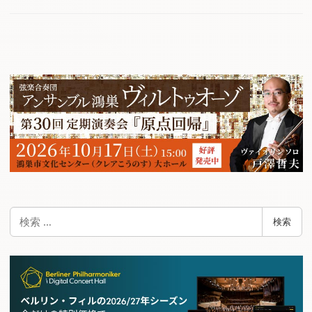
検
検索
索