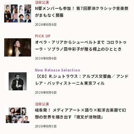
注目公演
N響メンバーも参加！ 第7回那須クラシック音楽祭
がまもなく開幕
2026年8月6日
PICK UP
オペラ・アリアからシューベルトまで コロラトゥ
ーラ・ソプラノ田中彩子が贈る極上のひととき
2026年8月6日
New Release Selection
【CD】R.シュトラウス：アルプス交響曲／ アンド
レア・バッティストーニ＆東京フィル
2026年8月6日
注目公演
岐阜発！ メディアアート×語り×和洋古楽器で幻
想の世界を描き出す『夜叉が池物語』
2026年8月5日