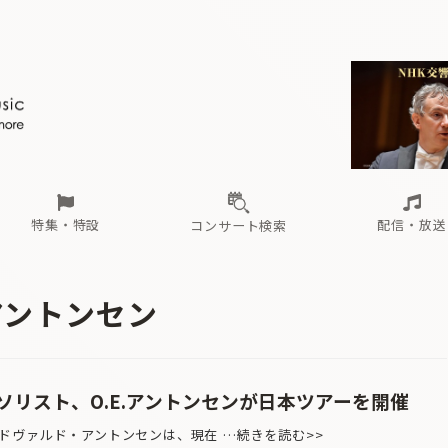
ール
（毎月更新）
東
電子版（無料・月刊）
トピックス
関西
フェスタサマーミューザKAWASAKI 2026
北海道・東北
注目公演
配布場所
インタビュー
中部
定期購読
中国・四国
CD新譜
N響＆東響 《7つ
九州・沖縄
書籍近刊
ロが推す！間違いないオーケストラコンサート
過去の特集
の先と
ブ配信スケジュール
さ
オーケストラの楽屋から
た
な
有料ライブ配信スケジュール
は
ま
や
海の向こうの音楽家
ら
わ
Aからの
載
特集・特設
配信・放送
コンサート検索
ール
（毎月更新）
東
電子版（無料・月刊）
トピックス
関西
フェスタサマーミューザKAWASAKI 2026
北海道・東北
注目公演
配布場所
インタビュー
中部
定期購読
中国・四国
CD新譜
N響＆東響 《7つ
九州・沖縄
書籍近刊
アントンセン
ロが推す！間違いないオーケストラコンサート
過去の特集
の先と
ブ配信スケジュール
さ
オーケストラの楽屋から
た
な
有料ライブ配信スケジュール
は
ま
や
海の向こうの音楽家
ら
わ
Aからの
載
ソリスト、O.E.アントンセンが日本ツアーを開催
ヴァルド・アントンセンは、現在 …続きを読む>>