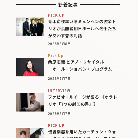
新着記事
PICK UP
青木尚佳率いるミュンヘンの弦楽ト
リオが浜離宮朝日ホールへ――名手たち
が交わす音の対話
2026年8月8日
Pick Up
桑原志織 ピアノ・リサイタル
－オール・ショパン・プログラム－
2026年8月7日
INTERVIEW
ファビオ・ルイージが語る 《オラト
リオ「7つの封印の書」》
2026年8月7日
PICK UP
伝統楽器を用いたカーチュン・ウォ