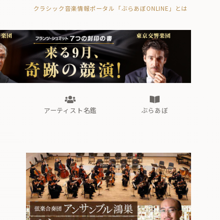
クラシック音楽情報ポータル「ぶらあぼONLINE」とは
の封印の書》
海外公演
FROM編集部
眺望
ぶらあぼブラス！
フォルテピアノ・オデッセイ
アーティスト名鑑
ぶらあぼ
の封印の書》
海外公演
FROM編集部
眺望
ぶらあぼブラス！
フォルテピアノ・オデッセイ