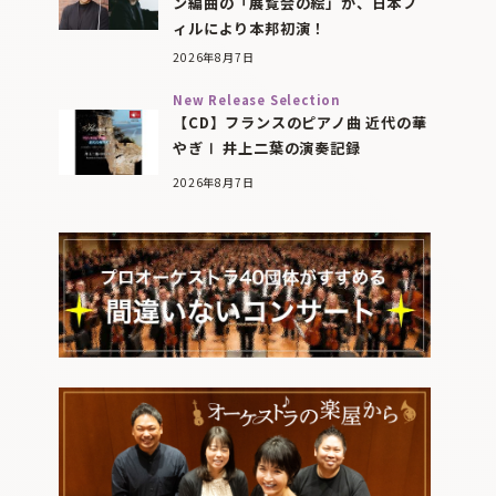
ン編曲の「展覧会の絵」が、日本フ
ィルにより本邦初演！
2026年8月7日
New Release Selection
【CD】フランスのピアノ曲 近代の華
やぎⅠ 井上二葉の演奏記録
2026年8月7日