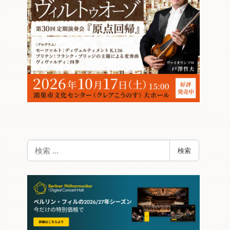
検
検索
索