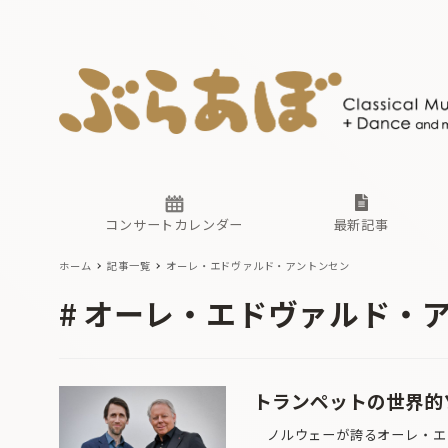
ニュース
ヤマハホ
番組一覧
東京・関
ぶらあぼ
現場のプ
古楽とそ
無料ライ
あ
か
過去の連
コンサートカレンダー
最新記事
ホーム
記事一覧
オーレ・エドヴァルド・アントンセン
ニュース
ヤマハホ
番組一覧
東京・関
ぶらあぼ
オーレ・エドヴァルド・
現場のプ
古楽とそ
無料ライ
あ
か
過去の連
トランペットの世界的
ノルウェーが誇るオーレ・エド