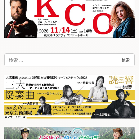
検
検索
索