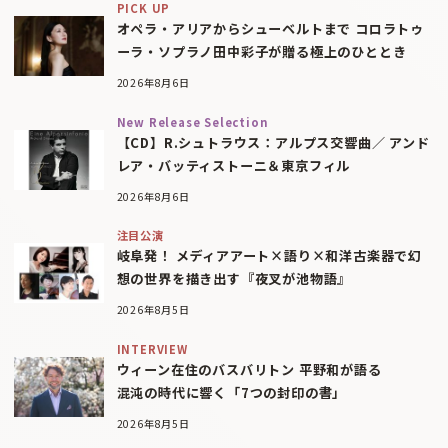
PICK UP
オペラ・アリアからシューベルトまで コロラトゥ
ーラ・ソプラノ田中彩子が贈る極上のひととき
2026年8月6日
New Release Selection
【CD】R.シュトラウス：アルプス交響曲／ アンド
レア・バッティストーニ＆東京フィル
2026年8月6日
注目公演
岐阜発！ メディアアート×語り×和洋古楽器で幻
想の世界を描き出す『夜叉が池物語』
2026年8月5日
INTERVIEW
ウィーン在住のバスバリトン 平野和が語る
混沌の時代に響く「7つの封印の書」
2026年8月5日