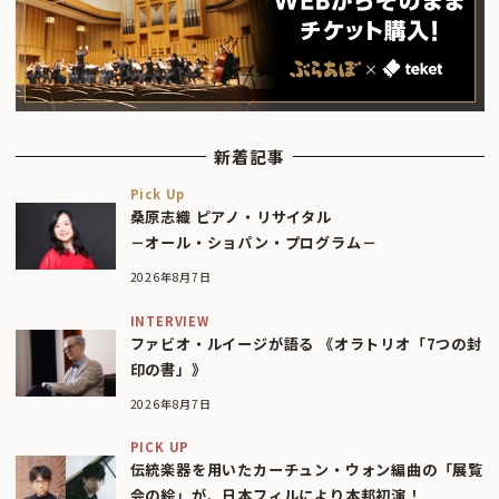
新着記事
Pick Up
桑原志織 ピアノ・リサイタル
－オール・ショパン・プログラム－
2026年8月7日
INTERVIEW
ファビオ・ルイージが語る 《オラトリオ「7つの封
印の書」》
2026年8月7日
PICK UP
伝統楽器を用いたカーチュン・ウォン編曲の「展覧
会の絵」が、日本フィルにより本邦初演！