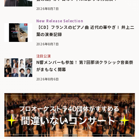
2026年8月7日
New Release Selection
【CD】フランスのピアノ曲 近代の華やぎⅠ 井上二
葉の演奏記録
2026年8月7日
注目公演
N響メンバーも参加！ 第7回那須クラシック音楽祭
がまもなく開幕
2026年8月6日