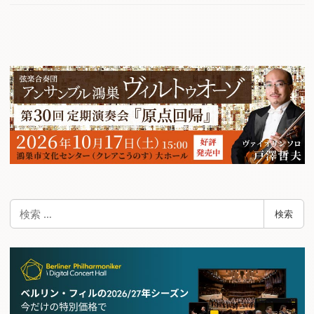
検
検索
索