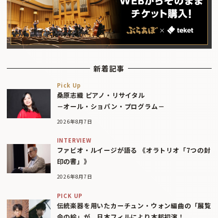
新着記事
Pick Up
桑原志織 ピアノ・リサイタル
－オール・ショパン・プログラム－
2026年8月7日
INTERVIEW
ファビオ・ルイージが語る 《オラトリオ「7つの封
印の書」》
2026年8月7日
PICK UP
伝統楽器を用いたカーチュン・ウォン編曲の「展覧
会の絵」が、日本フィルにより本邦初演！