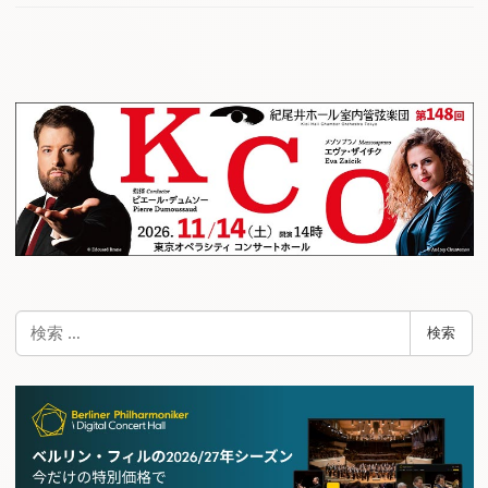
検
検索
索