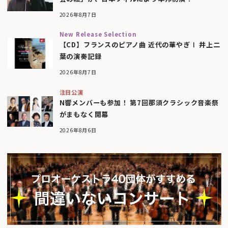
2026年8月7日
New Release Selection
【CD】フランスのピアノ曲 近代の華やぎⅠ 井上二
葉の演奏記録
2026年8月7日
注目公演
N響メンバーも参加！ 第7回那須クラシック音楽祭
がまもなく開幕
2026年8月6日