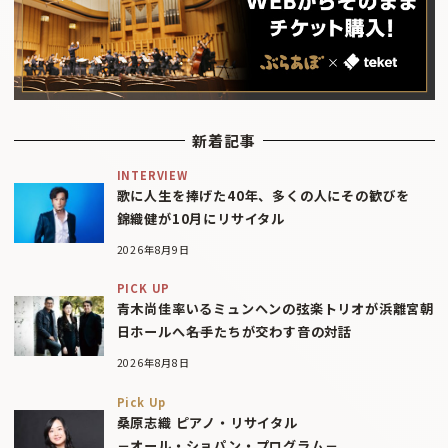
新着記事
INTERVIEW
歌に人生を捧げた40年、多くの人にその歓びを
錦織健が10月にリサイタル
2026年8月9日
PICK UP
青木尚佳率いるミュンヘンの弦楽トリオが浜離宮朝
日ホールへ――名手たちが交わす音の対話
2026年8月8日
Pick Up
桑原志織 ピアノ・リサイタル
－オール・ショパン・プログラム－