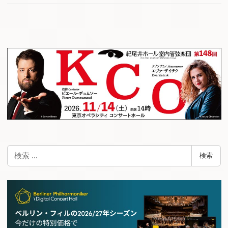
検
検索
索