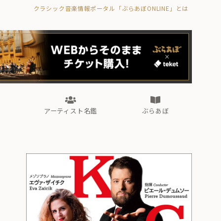
クラシック音楽情報ポータル「ぶらあぼONLINE」とは
の封印の書》
海外公演
FROM編集部
眺望
ぶらあぼブラス！
フォルテピアノ・オデッセイ
アーティスト名鑑
ぶらあぼ
の封印の書》
海外公演
FROM編集部
眺望
ぶらあぼブラス！
フォルテピアノ・オデッセイ