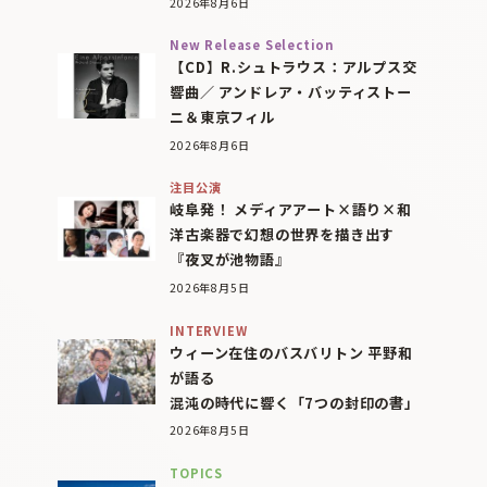
2026年8月6日
New Release Selection
【CD】R.シュトラウス：アルプス交
響曲／ アンドレア・バッティストー
ニ＆東京フィル
2026年8月6日
注目公演
岐阜発！ メディアアート×語り×和
洋古楽器で幻想の世界を描き出す
『夜叉が池物語』
2026年8月5日
INTERVIEW
ウィーン在住のバスバリトン 平野和
が語る
混沌の時代に響く「7つの封印の書」
2026年8月5日
TOPICS