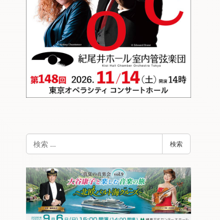
検
検索
索