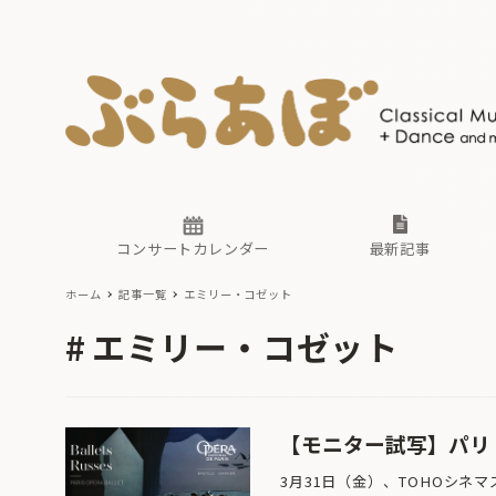
ニュース
ヤマハホ
番組一覧
東京・関
ぶらあぼ
現場のプ
古楽とそ
無料ライ
あ
か
過去の連
コンサートカレンダー
最新記事
ホーム
記事一覧
エミリー・コゼット
ニュース
ヤマハホ
番組一覧
東京・関
ぶらあぼ
エミリー・コゼット
現場のプ
古楽とそ
無料ライ
あ
か
過去の連
【モニター試写】パリ
3月31日（金）、TOHOシネマ