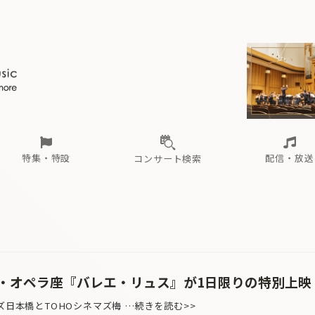
ール
（毎月更新）
東
電子版（無料・月刊）
トピックス
関西
フェスタサマーミューザKAWASAKI 2026
北海道・東北
注目公演
配布場所
インタビュー
中部
定期購読
中国・四国
CD新譜
N響＆東響 《7つ
九州・沖縄
書籍近刊
ロが推す！間違いないオーケストラコンサート
過去の特集
の先と
ブ配信スケジュール
さ
オーケストラの楽屋から
た
な
有料ライブ配信スケジュール
は
ま
や
海の向こうの音楽家
ら
わ
Aからの
載
特集・特設
配信・放送
コンサート検索
ール
（毎月更新）
東
電子版（無料・月刊）
トピックス
関西
フェスタサマーミューザKAWASAKI 2026
北海道・東北
注目公演
配布場所
インタビュー
中部
定期購読
中国・四国
CD新譜
N響＆東響 《7つ
九州・沖縄
書籍近刊
ロが推す！間違いないオーケストラコンサート
過去の特集
の先と
ブ配信スケジュール
さ
オーケストラの楽屋から
た
な
有料ライブ配信スケジュール
は
ま
や
海の向こうの音楽家
ら
わ
Aからの
載
・オペラ座『バレエ・リュス』が1日限りの特別上映
ズ日本橋とTOHOシネマズ梅 …続きを読む>>