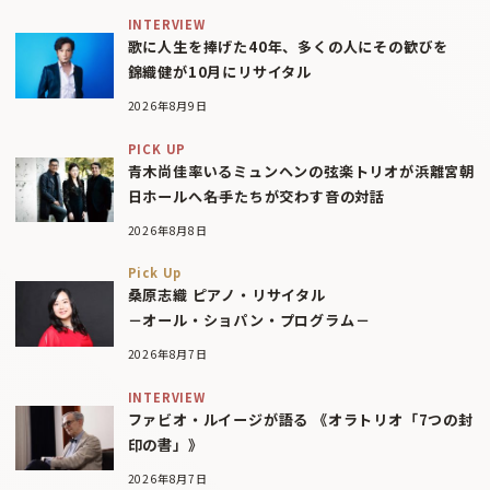
INTERVIEW
歌に人生を捧げた40年、多くの人にその歓びを
錦織健が10月にリサイタル
2026年8月9日
PICK UP
青木尚佳率いるミュンヘンの弦楽トリオが浜離宮朝
日ホールへ――名手たちが交わす音の対話
2026年8月8日
Pick Up
桑原志織 ピアノ・リサイタル
－オール・ショパン・プログラム－
2026年8月7日
INTERVIEW
ファビオ・ルイージが語る 《オラトリオ「7つの封
印の書」》
2026年8月7日