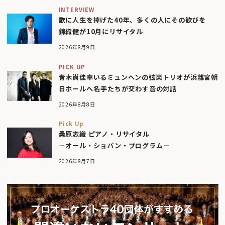
INTERVIEW
歌に人生を捧げた40年、多くの人にその歓びを
錦織健が10月にリサイタル
2026年8月9日
PICK UP
青木尚佳率いるミュンヘンの弦楽トリオが浜離宮朝
日ホールへ――名手たちが交わす音の対話
2026年8月8日
Pick Up
桑原志織 ピアノ・リサイタル
－オール・ショパン・プログラム－
2026年8月7日