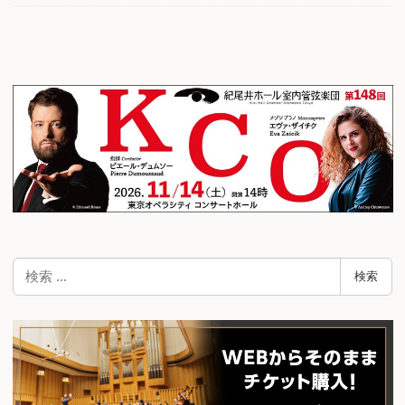
検
検索
索