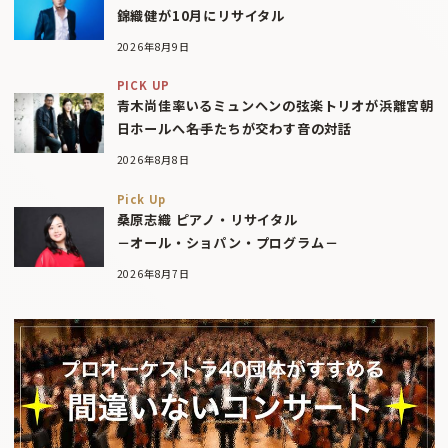
錦織健が10月にリサイタル
2026年8月9日
PICK UP
青木尚佳率いるミュンヘンの弦楽トリオが浜離宮朝
日ホールへ――名手たちが交わす音の対話
2026年8月8日
Pick Up
桑原志織 ピアノ・リサイタル
－オール・ショパン・プログラム－
2026年8月7日