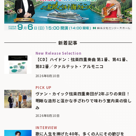
新着記事
New Release Selection
【CD】ハイドン：弦楽四重奏曲 第1番、第41番、
第82番／クァルテット・アルモニコ
2026年8月10日
PICK UP
ヴァン・カイック弦楽四重奏団が2年ぶりの来日！
明晰な造形と温かな手ざわりで味わう室内楽の愉し
み
2026年8月10日
INTERVIEW
歌に人生を捧げた40年、多くの人にその歓びを