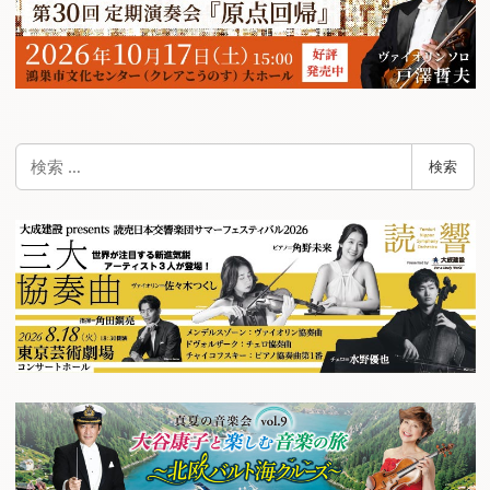
検
検索
索