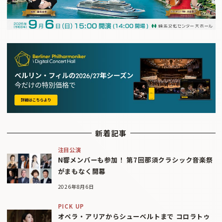
新着記事
注目公演
N響メンバーも参加！ 第7回那須クラシック音楽祭
がまもなく開幕
2026年8月6日
PICK UP
オペラ・アリアからシューベルトまで コロラトゥ