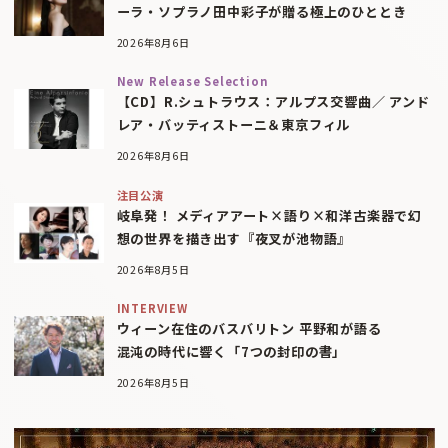
ーラ・ソプラノ田中彩子が贈る極上のひととき
2026年8月6日
New Release Selection
【CD】R.シュトラウス：アルプス交響曲／ アンド
レア・バッティストーニ＆東京フィル
2026年8月6日
注目公演
岐阜発！ メディアアート×語り×和洋古楽器で幻
想の世界を描き出す『夜叉が池物語』
2026年8月5日
INTERVIEW
ウィーン在住のバスバリトン 平野和が語る
混沌の時代に響く「7つの封印の書」
2026年8月5日