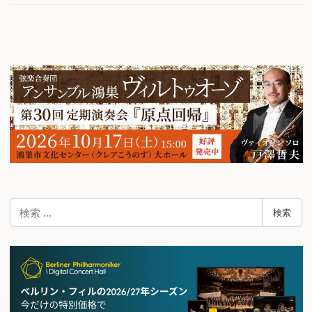
検
検索
索