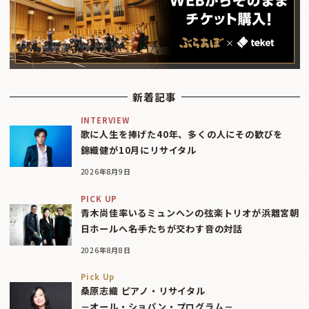
新着記事
INTERVIEW
歌に人生を捧げた40年、多くの人にその歓びを
錦織健が10月にリサイタル
2026年8月9日
PICK UP
青木尚佳率いるミュンヘンの弦楽トリオが浜離宮朝
日ホールへ――名手たちが交わす音の対話
2026年8月8日
Pick Up
桑原志織 ピアノ・リサイタル
－オール・ショパン・プログラム－