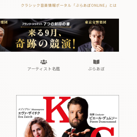
クラシック音楽情報ポータル「ぶらあぼONLINE」とは
の封印の書》
海外公演
FROM編集部
眺望
ぶらあぼブラス！
フォルテピアノ・オデッセイ
アーティスト名鑑
ぶらあぼ
の封印の書》
海外公演
FROM編集部
眺望
ぶらあぼブラス！
フォルテピアノ・オデッセイ