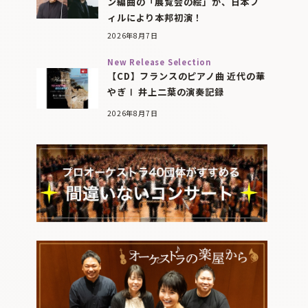
ン編曲の「展覧会の絵」が、日本フ
ィルにより本邦初演！
2026年8月7日
New Release Selection
【CD】フランスのピアノ曲 近代の華
やぎⅠ 井上二葉の演奏記録
2026年8月7日