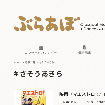
ニュース
ヤマハホ
番組一覧
東京・関
ぶらあぼ
現場のプ
古楽とそ
無料ライ
あ
か
過去の連
コンサートカレンダー
最新記事
ホーム
記事一覧
さそうあきら
ニュース
ヤマハホ
番組一覧
東京・関
ぶらあぼ
さそうあきら
現場のプ
古楽とそ
無料ライ
あ
か
過去の連
映画『マエストロ！』
来年1月にロードショー公開さ