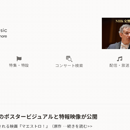
ール
（毎月更新）
東
電子版（無料・月刊）
トピックス
関西
フェスタサマーミューザKAWASAKI 2026
北海道・東北
注目公演
配布場所
インタビュー
中部
定期購読
中国・四国
CD新譜
N響＆東響 《7つ
九州・沖縄
書籍近刊
ロが推す！間違いないオーケストラコンサート
過去の特集
の先と
ブ配信スケジュール
さ
オーケストラの楽屋から
た
な
有料ライブ配信スケジュール
は
ま
や
海の向こうの音楽家
ら
わ
Aからの
載
特集・特設
配信・放送
コンサート検索
ール
（毎月更新）
東
電子版（無料・月刊）
トピックス
関西
フェスタサマーミューザKAWASAKI 2026
北海道・東北
注目公演
配布場所
インタビュー
中部
定期購読
中国・四国
CD新譜
N響＆東響 《7つ
九州・沖縄
書籍近刊
ロが推す！間違いないオーケストラコンサート
過去の特集
の先と
ブ配信スケジュール
さ
オーケストラの楽屋から
た
な
有料ライブ配信スケジュール
は
ま
や
海の向こうの音楽家
ら
わ
Aからの
載
のポスタービジュアルと特報映像が公開
れる映画『マエストロ！』（原作 …続きを読む>>