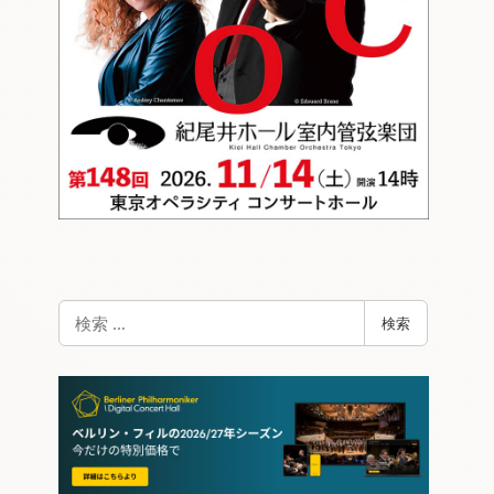
検
検索
索