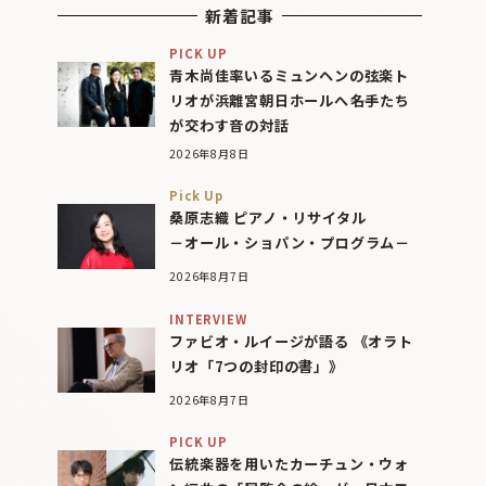
新着記事
PICK UP
青木尚佳率いるミュンヘンの弦楽ト
リオが浜離宮朝日ホールへ――名手たち
が交わす音の対話
2026年8月8日
Pick Up
桑原志織 ピアノ・リサイタル
－オール・ショパン・プログラム－
2026年8月7日
INTERVIEW
ファビオ・ルイージが語る 《オラト
リオ「7つの封印の書」》
2026年8月7日
PICK UP
伝統楽器を用いたカーチュン・ウォ