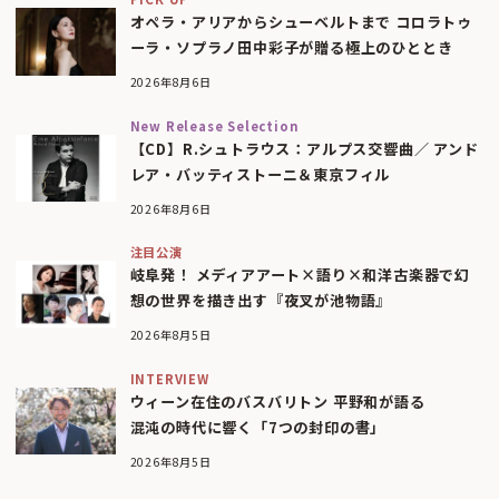
オペラ・アリアからシューベルトまで コロラトゥ
ーラ・ソプラノ田中彩子が贈る極上のひととき
2026年8月6日
New Release Selection
【CD】R.シュトラウス：アルプス交響曲／ アンド
レア・バッティストーニ＆東京フィル
2026年8月6日
注目公演
岐阜発！ メディアアート×語り×和洋古楽器で幻
想の世界を描き出す『夜叉が池物語』
2026年8月5日
INTERVIEW
ウィーン在住のバスバリトン 平野和が語る
混沌の時代に響く「7つの封印の書」
2026年8月5日