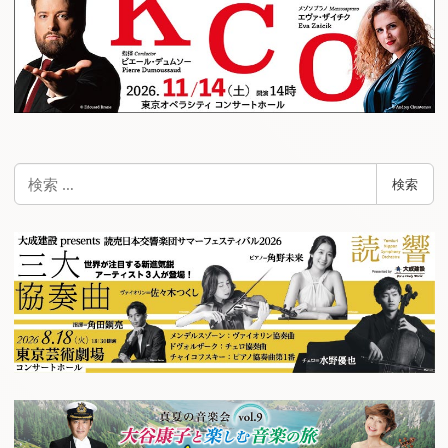
検
検索
索