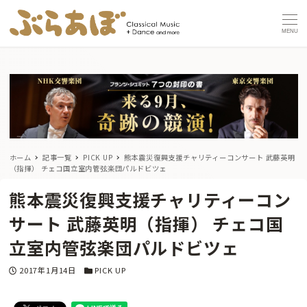
MENU
ホーム
記事一覧
PICK UP
熊本震災復興支援チャリティーコンサート 武藤英明
（指揮） チェコ国立室内管弦楽団パルドビツェ
熊本震災復興支援チャリティーコン
サート 武藤英明（指揮） チェコ国
立室内管弦楽団パルドビツェ
投稿日
カテゴリー
2017年1月14日
PICK UP