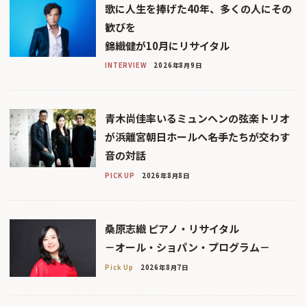
歌に人生を捧げた40年、多くの人にその
歓びを
錦織健が10月にリサイタル
INTERVIEW
2026年8月9日
青木尚佳率いるミュンヘンの弦楽トリオ
が浜離宮朝日ホールへ――名手たちが交わす
音の対話
PICK UP
2026年8月8日
桑原志織 ピアノ・リサイタル
－オール・ショパン・プログラム－
Pick Up
2026年8月7日