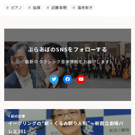
ピアノ
指揮
武藤英明
海老彰子
ぶらあぼのSNSをフォローする
最新のクラシック音楽情報をお届けします
Twitter
facebook
Youtube
前の記事
イーグリングの“新・くるみ割り人形”〜新国立劇場バ
レエ201…