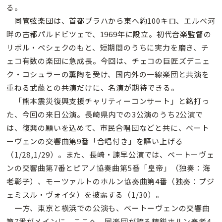
る。
同管弦楽団は、首都プラハから東へ約100キロ、エルベ河
畔の古都パルドビツェで、1969年に設立。初代音楽監督の
リボル・ペシェクのもと、短期間のうちに実力を磨き、チ
ェコ有数の楽団に急成長。今回は、チェコの巨匠ズデニェ
ク・コシュラーの薫陶を受け、国内外の一線楽団と共演を
重ねる武藤との共演だけに、名演が期待できる。
「熊本震災復興支援チャリティーコンサート」と銘打っ
た、今回の来日公演。長崎県内での3公演のうち2公演で
は、復興の願いを込めて、市民合唱団などと共に、ベート
ーヴェンの交響曲第9番「合唱付き」を謳い上げる
（1/28,1/29）。また、長崎・諫早公演では、ベートーヴェ
ンの交響曲第7番とピアノ協奏曲第5番「皇帝」（独奏：海
老彰子）、モーツァルトのホルン協奏曲第4番（独奏：プジ
ェミスル・ヴォイタ）を披露する（1/30）。
一方、東京と横浜での公演も、ベートーヴェンの交響曲
第7番がメインに。ここへ、同楽団が誇る精鋭ホルン奏者4