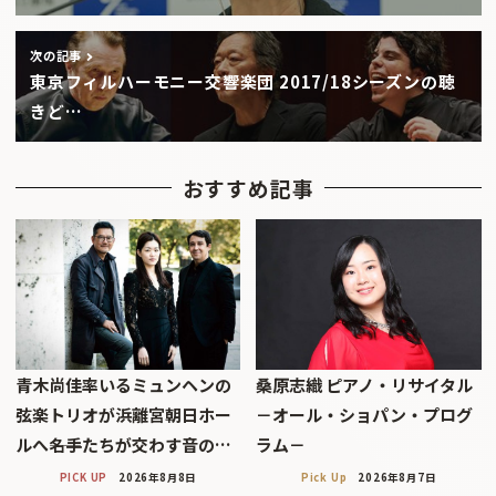
次の記事
東京フィルハーモニー交響楽団 2017/18シーズンの聴
きど…
おすすめ記事
青木尚佳率いるミュンヘンの
桑原志織 ピアノ・リサイタル
弦楽トリオが浜離宮朝日ホー
－オール・ショパン・プログ
ルへ――名手たちが交わす音の…
ラム－
PICK UP
2026年8月8日
Pick Up
2026年8月7日