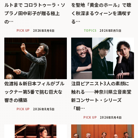
ルトまで コロラトゥーラ・ソ
を聖地「黄金のホール」で聴
プラノ田中彩子が贈る極上
く秋深まるウィーンを満喫す
の…
る…
PICK UP
2026年8月6日
TOPICS
2026年8月5日
佐渡裕＆新日本フィルがブル
注目ピアニスト3人の素顔に
ックナー第5番で挑む巨大な
触れる──神奈川県立音楽堂
響きの構築
新コンサート・シリーズ
「朝…
PICK UP
2026年8月5日
PICK UP
2026年8月4日