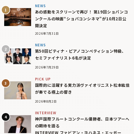
NEWS
あの感動をスクリーンで再び！ 第19回ショパンコ
ンクールの映画“ショパコンシネマ”が10月2日公
開決定
2026年7月31日
NEWS
第50回ピティナ・ピアノコンペティション特級、
セミファイナリスト6名が決定
2026年7月29日
PICK UP
国際的に活躍する実力派ヴァイオリニスト松本紘佳
が奏でる極上の響き
2026年8月2日
INTERVIEW
神戸国際フルートコンクール優勝者、日本ツアーへ
の期待を語る
INTERVIEW ファビアン・ヨハネス・エッガー