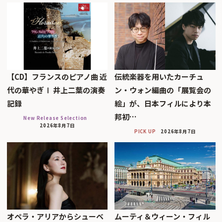
【CD】フランスのピアノ曲 近
伝統楽器を用いたカーチュ
代の華やぎⅠ 井上二葉の演奏
ン・ウォン編曲の「展覧会の
記録
絵」が、日本フィルにより本
邦初…
New Release Selection
2026年8月7日
PICK UP
2026年8月7日
オペラ・アリアからシューベ
ムーティ＆ウィーン・フィル