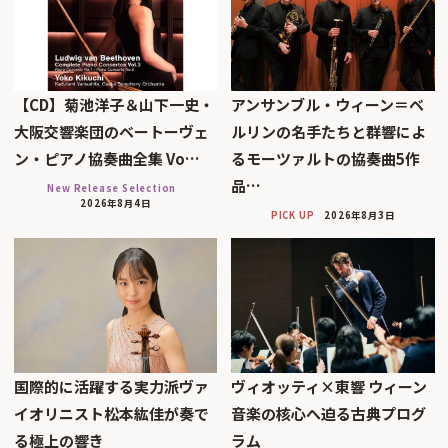
【CD】菊池洋子＆山下一史・
アンサンブル・ウィーン＝ベ
大阪交響楽団のベートーヴェ
ルリンの名手たちと群響によ
ン・ピアノ協奏曲全集 Vo…
るモーツァルトの協奏曲5作
品…
New Release Selection
2026年8月4日
PICK UP
2026年8月3日
国際的に活躍する実力派ヴァ
ヴィオッティ×東響 ウィーン
イオリニスト松本紘佳が奏で
音楽の核心へ迫る古典プログ
る極上の響き
ラム