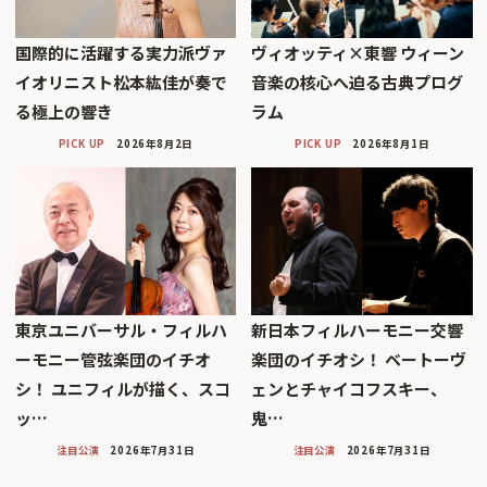
国際的に活躍する実力派ヴァ
ヴィオッティ×東響 ウィーン
イオリニスト松本紘佳が奏で
音楽の核心へ迫る古典プログ
る極上の響き
ラム
PICK UP
2026年8月2日
PICK UP
2026年8月1日
東京ユニバーサル・フィルハ
新日本フィルハーモニー交響
ーモニー管弦楽団のイチオ
楽団のイチオシ！ ベートーヴ
シ！ ユニフィルが描く、スコ
ェンとチャイコフスキー、
ッ…
鬼…
注目公演
2026年7月31日
注目公演
2026年7月31日