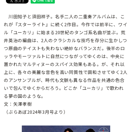
川田知子と須田祥子。名手二人の二重奏アルバムは、こ
れが『スターライト』に続く2作目。今作では前半に、ワイ
ル「ユーカリ」に始まる20世紀のタンゴ系名曲が並ぶ。荒
井英治の編曲は、2人のクラシカルな技巧を存分に生かしつ
つ原曲のテイストも失わない絶妙なバランスだ。後半のロ
ッラやモーツァルトに自然につながってゆくのは、中央に
置かれたマルティヌーのスパイス効果もある。が、それ以
上に、各々の美麗な音色を高い同質性で調和させてゆく2人
のアンサンブルが、時代も文脈も異なる作品を共通の色合
いで包んでゆくからだろう。どこか「ユーカリ」で歌われ
る夢の国のような。
文：矢澤孝樹
（ぶらあぼ2024年3月号より）