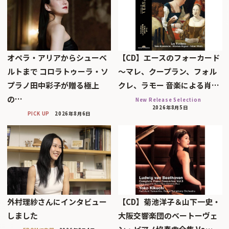
オペラ・アリアからシューベ
【CD】エースのフォーカード
ルトまで コロラトゥーラ・ソ
～マレ、クープラン、フォル
プラノ田中彩子が贈る極上
クレ、ラモー 音楽による肖…
の…
New Release Selection
2026年8月5日
PICK UP
2026年8月6日
外村理紗さんにインタビュー
【CD】菊池洋子＆山下一史・
しました
大阪交響楽団のベートーヴェ