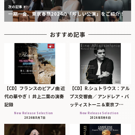
次の記事
一期一会、東京春祭2024の「珍しい公演」をご紹介！
おすすめ記事
【CD】フランスのピアノ曲 近
【CD】R.シュトラウス：アル
代の華やぎⅠ 井上二葉の演奏
プス交響曲／ アンドレア・バ
記録
ッティストーニ＆東京フ…
New Release Selection
New Release Selection
2026年8月7日
2026年8月6日