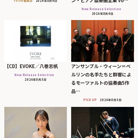
ン・ピアノ協奏曲全集 Vo…
FROM編集部
2026年8月4日
New Release Selection
2026年8月4日
【CD】EVOKE／八巻志帆
アンサンブル・ウィーン＝ベ
ルリンの名手たちと群響によ
New Release Selection
2026年8月3日
るモーツァルトの協奏曲5作
品…
PICK UP
2026年8月3日