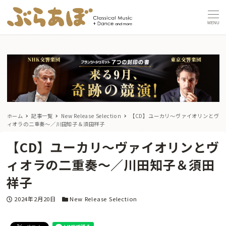
MENU
ホーム
記事一覧
New Release Selection
【CD】ユーカリ〜ヴァイオリンとヴ
ィオラの二重奏〜／川田知子＆須田祥子
【CD】ユーカリ〜ヴァイオリンとヴ
ィオラの二重奏〜／川田知子＆須田
祥子
投稿日
カテゴリー
2024年2月20日
New Release Selection