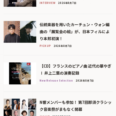
INTERVIEW
2026年8月7日
伝統楽器を用いたカーチュン・ウォン編
曲の「展覧会の絵」が、日本フィルによ
り本邦初演！
PICK UP
2026年8月7日
【CD】フランスのピアノ曲 近代の華やぎ
Ⅰ 井上二葉の演奏記録
New Release Selection
2026年8月7日
N響メンバーも参加！ 第7回那須クラシッ
ク音楽祭がまもなく開幕