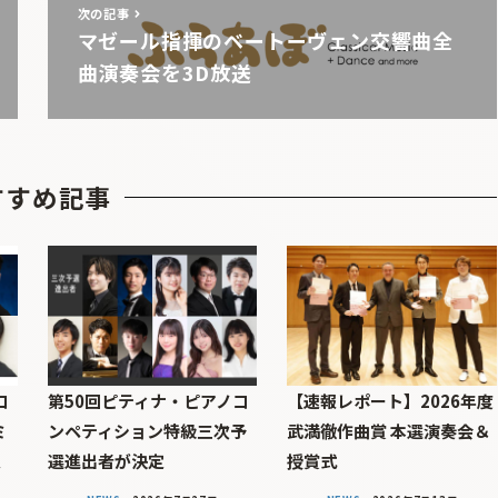
次の記事
マゼール指揮のベートーヴェン交響曲全
曲演奏会を3D放送
すすめ記事
コ
第50回ピティナ・ピアノコ
【速報レポート】2026年度
ミ
ンペティション特級三次予
武満徹作曲賞 本選演奏会＆
定
選進出者が決定
授賞式