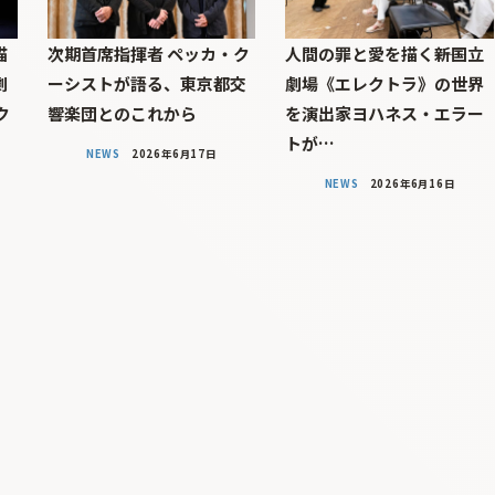
描
次期首席指揮者 ペッカ・ク
人間の罪と愛を描く――新国立
劇
ーシストが語る、東京都交
劇場《エレクトラ》の世界
ク
響楽団とのこれから
を演出家ヨハネス・エラー
トが…
NEWS
2026年6月17日
NEWS
2026年6月16日