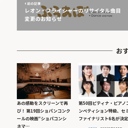
前の記事
レオン・フライシャーのリサイタル曲目
変更のお知らせ
お
あの感動をスクリーンで再
第50回ピティナ・ピアノ
び！ 第19回ショパンコンク
ンペティション特級、セ
ールの映画“ショパコンシ
ファイナリスト6名が決
ネマ…