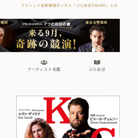
クラシック音楽情報ポータル「ぶらあぼONLINE」とは
の封印の書》
海外公演
FROM編集部
眺望
ぶらあぼブラス！
フォルテピアノ・オデッセイ
アーティスト名鑑
ぶらあぼ
の封印の書》
海外公演
FROM編集部
眺望
ぶらあぼブラス！
フォルテピアノ・オデッセイ