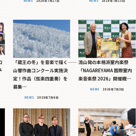
NEWS
2026年7月27日
NEWS
2026年7月13日
コ
「蔵王の冬」を音楽で描く――
流山発の本格派室内楽祭
予
山響作曲コンクール実施決
「NAGAREYAMA 国際室内
定！作品（弦楽四重奏）を
楽音楽祭 2026」開催概…
募集…
NEWS
2026年7月3日
NEWS
2026年7月6日