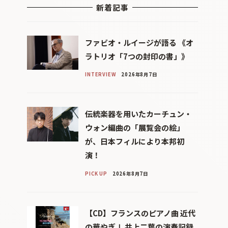
新着記事
ファビオ・ルイージが語る 《オ
ラトリオ「7つの封印の書」》
INTERVIEW
2026年8月7日
伝統楽器を用いたカーチュン・
ウォン編曲の「展覧会の絵」
が、日本フィルにより本邦初
演！
PICK UP
2026年8月7日
【CD】フランスのピアノ曲 近代
の華やぎⅠ 井上二葉の演奏記録