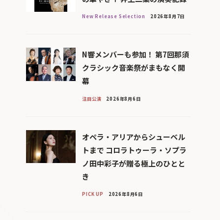
New Release Selection
2026年8月7日
N響メンバーも参加！ 第7回那須
クラシック音楽祭がまもなく開
幕
注目公演
2026年8月6日
オペラ・アリアからシューベル
トまで コロラトゥーラ・ソプラ
ノ田中彩子が贈る極上のひとと
き
PICK UP
2026年8月6日