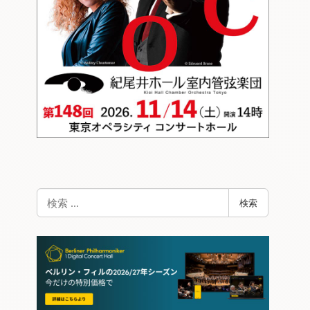
検
検索
索