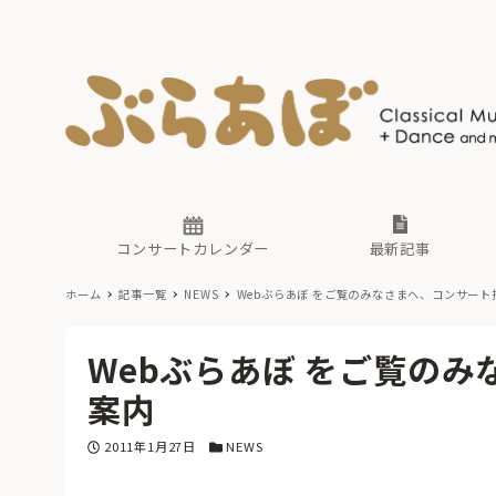
ニュース
ヤマハホ
番組一覧
東京・関
ぶらあぼ
現場のプ
古楽とそ
無料ライ
あ
か
過去の連
コンサートカレンダー
最新記事
ホーム
記事一覧
NEWS
Webぶらあぼ をご覧のみなさまへ、コンサート
ニュース
ヤマハホ
番組一覧
東京・関
ぶらあぼ
Webぶらあぼ をご覧の
現場のプ
古楽とそ
無料ライ
あ
か
案内
過去の連
投稿日
カテゴリー
2011年1月27日
NEWS