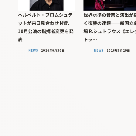
ヘルベルト・ブロムシュテ
世界水準の音楽と演出が
ットが来日見合わせ N響、
く復讐の連鎖──新国立
10月公演の指揮者変更を発
場 R.シュトラウス《エレ
表
トラ…
NEWS
2026年6月30日
NEWS
2026年6月29日