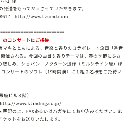
バル」係
状の発送をもってかえさせていただきます。
 http://www.tvumd.com
==========================
」のコンサートにご招待
橋マキとともによる、音楽と香りのコラボレート企画「香音
に開催される。今回の曲目＆香りテーマは、春の季節にふさ
の悲しみ、ショパン：ノクターン遺作（ミルシテイン編）ほ
このコンサートのソワレ（19時開演）に１組２名様をご招待い
ラ銀座ビル３階）
/www.ktrading.co.jp/
を明記の上、FAXあるいはハガキにてお申込みください。応
チケットをお送りいたします。