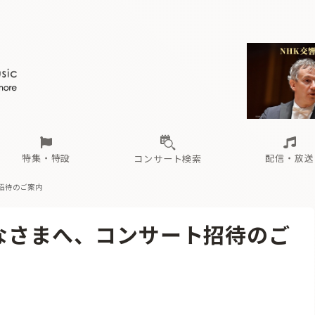
ール
（毎月更新）
東
電子版（無料・月刊）
トピックス
関西
フェスタサマーミューザKAWASAKI 2026
北海道・東北
注目公演
配布場所
インタビュー
中部
定期購読
中国・四国
CD新譜
N響＆東響 《7つ
九州・沖縄
書籍近刊
ロが推す！間違いないオーケストラコンサート
過去の特集
の先と
ブ配信スケジュール
さ
オーケストラの楽屋から
た
な
有料ライブ配信スケジュール
は
ま
や
海の向こうの音楽家
ら
わ
Aからの
載
特集・特設
配信・放送
コンサート検索
招待のご案内
ール
（毎月更新）
東
電子版（無料・月刊）
トピックス
関西
フェスタサマーミューザKAWASAKI 2026
北海道・東北
注目公演
配布場所
インタビュー
中部
定期購読
中国・四国
CD新譜
N響＆東響 《7つ
九州・沖縄
書籍近刊
みなさまへ、コンサート招待のご
ロが推す！間違いないオーケストラコンサート
過去の特集
の先と
ブ配信スケジュール
さ
オーケストラの楽屋から
た
な
有料ライブ配信スケジュール
は
ま
や
海の向こうの音楽家
ら
わ
Aからの
載