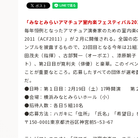
「みなとみらいアマチュア室内楽フェスティバル20
毎年恒例となったアマチュア演奏家のための室内楽
2011（ACF2011）」が２月に開催される。全
ンブルを披露するもので、23回目となる今年は21
田茂夫（指揮）、古部賢一（オーボエ）、漆原朝子
ト）、第2日目が筧利夫（俳優）と豪華。このイベン
ことが重要なところ。応募したすべての団体が選考
だ。
●日時：第１日目：2月19日（土）17時開演 第２
●会場：横浜みなとみらいホール（小）
●招待人数：各日５組10名
●応募方法：ハガキに「住所」「氏名」「希望日」
〒150-0001東京都渋谷区神宮前5−53−67