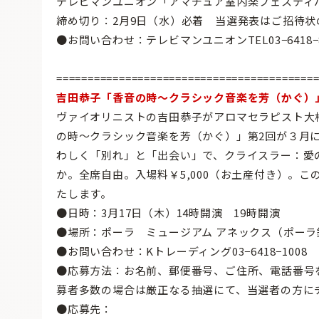
テレビマンユニオン「アマチュア室内楽フェスティ
締め切り：2月9日（水）必着 当選発表はご招待
●お問い合わせ：テレビマンユニオンTEL03−6418−8617
=========================================
吉田恭子「香音の時〜クラシック音楽を芳（かぐ）
ヴァイオリニストの吉田恭子がアロマセラピスト大
の時〜クラシック音楽を芳（かぐ）」第2回が３月
わしく「別れ」と「出会い」で、クライスラー：愛
か。全席自由。入場料￥5,000（お土産付き）。
たします。
●日時：3月17日（木）14時開演 19時開演
●場所：ポーラ ミュージアム アネックス（ポー
●お問い合わせ：Kトレーディング03−6418−1008 http:/
●応募方法：お名前、郵便番号、ご住所、電話番号
募者多数の場合は厳正なる抽選にて、当選者の方に
●応募先：