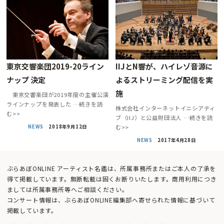
東京交響楽団2019-20ライン
IIJとN響が、ハイレゾ音源に
ナップ 決定
よるストリーミング配信を実
施
東京交響楽団が2019年度の主催公演
ラインナップを発表した …続きを読
株式会社インターネットイニシアティ
む>>
ブ（IIJ）と公益財団法人 …続きを読
NEWS
2018年9月12日
む>>
NEWS
2017年4月28日
ぶらあぼONLINE アーティスト名鑑は、所属事務所またはご本人の了承を
得て掲載しています。無断転載は固くお断りいたします。商用利用につき
ましては所属事務所等へご相談ください。
コンサート情報は、ぶらあぼONLINE編集部へ寄せられた情報に基づいて
掲載しています。