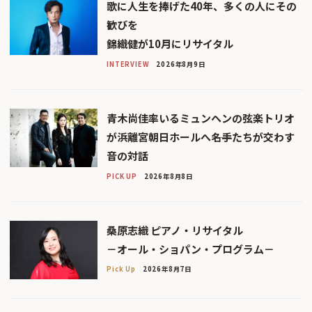
歌に人生を捧げた40年、多くの人にその
歓びを
錦織健が10月にリサイタル
INTERVIEW
2026年8月9日
青木尚佳率いるミュンヘンの弦楽トリオ
が浜離宮朝日ホールへ――名手たちが交わす
音の対話
PICK UP
2026年8月8日
桑原志織 ピアノ・リサイタル
－オール・ショパン・プログラム－
Pick Up
2026年8月7日