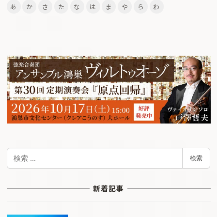
あ
か
さ
た
な
は
ま
や
ら
わ
検
検索
索
新着記事