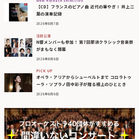
New Release Selection
【CD】フランスのピアノ曲 近代の華やぎⅠ 井上二
葉の演奏記録
2026年8月7日
注目公演
N響メンバーも参加！ 第7回那須クラシック音楽祭
がまもなく開幕
2026年8月6日
PICK UP
オペラ・アリアからシューベルトまで コロラトゥ
ーラ・ソプラノ田中彩子が贈る極上のひととき
2026年8月6日