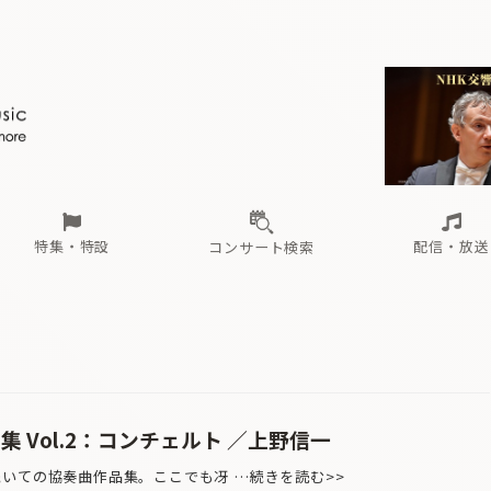
ール
（毎月更新）
東
電子版（無料・月刊）
トピックス
関西
フェスタサマーミューザKAWASAKI 2026
北海道・東北
注目公演
配布場所
インタビュー
中部
定期購読
中国・四国
CD新譜
N響＆東響 《7つ
九州・沖縄
書籍近刊
ロが推す！間違いないオーケストラコンサート
過去の特集
の先と
ブ配信スケジュール
さ
オーケストラの楽屋から
た
な
有料ライブ配信スケジュール
は
ま
や
海の向こうの音楽家
ら
わ
Aからの
載
特集・特設
配信・放送
コンサート検索
ール
（毎月更新）
東
電子版（無料・月刊）
トピックス
関西
フェスタサマーミューザKAWASAKI 2026
北海道・東北
注目公演
配布場所
インタビュー
中部
定期購読
中国・四国
CD新譜
N響＆東響 《7つ
九州・沖縄
書籍近刊
ロが推す！間違いないオーケストラコンサート
過去の特集
の先と
ブ配信スケジュール
さ
オーケストラの楽屋から
た
な
有料ライブ配信スケジュール
は
ま
や
海の向こうの音楽家
ら
わ
Aからの
載
 Vol.2：コンチェルト ／上野信一
ての協奏曲作品集。ここでも冴 …続きを読む>>