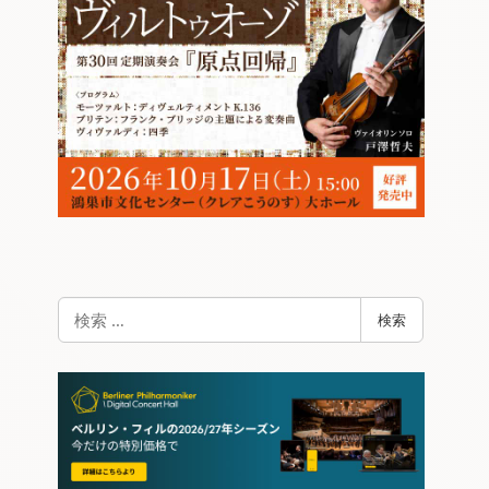
検
検索
索