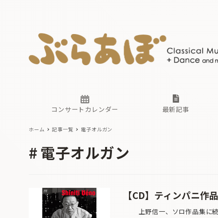
ニュース
ヤマハホ
番組一覧
東京・関
ぶらあぼ
現場のプ
古楽とそ
無料ライ
あ
か
過去の連
コンサートカレンダー
最新記事
ホーム
記事一覧
電子オルガン
ニュース
ヤマハホ
番組一覧
東京・関
ぶらあぼ
電子オルガン
現場のプ
古楽とそ
無料ライ
あ
か
過去の連
【CD】ティンパニ作品集
上野信一、ソロ作品集に続い