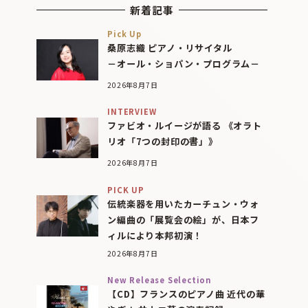
新着記事
Pick Up
桑原志織 ピアノ・リサイタル
－オール・ショパン・プログラム－
2026年8月7日
INTERVIEW
ファビオ・ルイージが語る 《オラト
リオ「7つの封印の書」》
2026年8月7日
PICK UP
伝統楽器を用いたカーチュン・ウォ
ン編曲の「展覧会の絵」が、日本フ
ィルにより本邦初演！
2026年8月7日
New Release Selection
【CD】フランスのピアノ曲 近代の華