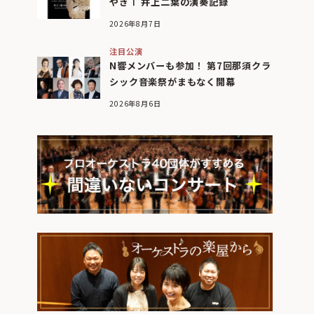
やぎⅠ 井上二葉の演奏記録
2026年8月7日
注目公演
N響メンバーも参加！ 第7回那須クラ
シック音楽祭がまもなく開幕
2026年8月6日