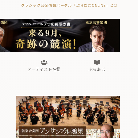
クラシック音楽情報ポータル「ぶらあぼONLINE」とは
の封印の書》
海外公演
FROM編集部
眺望
ぶらあぼブラス！
フォルテピアノ・オデッセイ
アーティスト名鑑
ぶらあぼ
の封印の書》
海外公演
FROM編集部
眺望
ぶらあぼブラス！
フォルテピアノ・オデッセイ