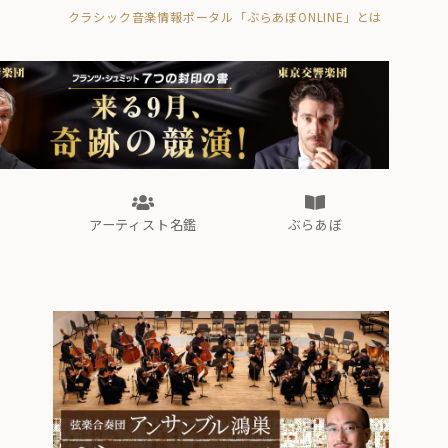
クラシック音楽情報ポータル「ぶらあぼONLINE」とは
の封印の書》
海外公演
FROM編集部
眺望
ぶらあぼブラス！
フォルテピアノ・オデッセイ
アーティスト名鑑
ぶらあぼ
の封印の書》
海外公演
FROM編集部
眺望
ぶらあぼブラス！
フォルテピアノ・オデッセイ