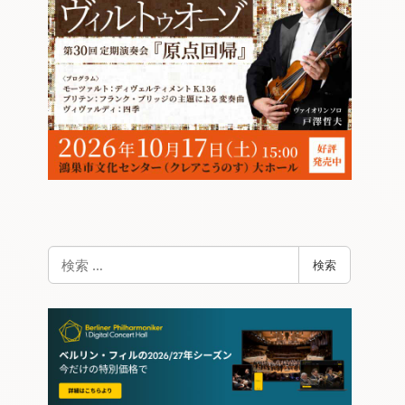
検
検索
索