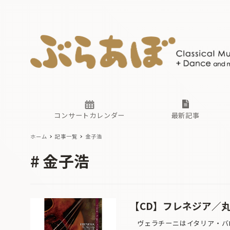
ニュース
ヤマハホ
番組一覧
東京・関
ぶらあぼ
現場のプ
古楽とそ
無料ライ
あ
か
過去の連
コンサートカレンダー
最新記事
ホーム
記事一覧
金子浩
ニュース
ヤマハホ
番組一覧
東京・関
ぶらあぼ
金子浩
現場のプ
古楽とそ
無料ライ
あ
か
過去の連
【CD】フレネジア／丸
ヴェラチーニはイタリア・バロ