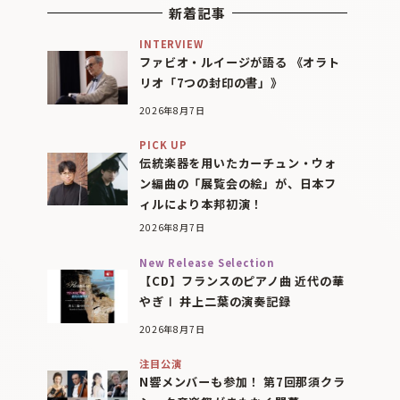
新着記事
INTERVIEW
ファビオ・ルイージが語る 《オラト
リオ「7つの封印の書」》
2026年8月7日
PICK UP
伝統楽器を用いたカーチュン・ウォ
ン編曲の「展覧会の絵」が、日本フ
ィルにより本邦初演！
2026年8月7日
New Release Selection
【CD】フランスのピアノ曲 近代の華
やぎⅠ 井上二葉の演奏記録
2026年8月7日
注目公演
N響メンバーも参加！ 第7回那須クラ