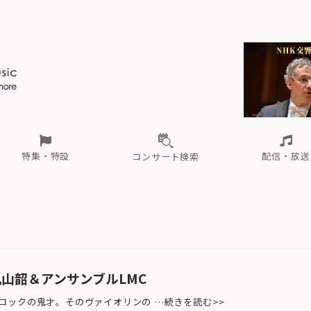
ール
（毎月更新）
東
電子版（無料・月刊）
トピックス
関西
フェスタサマーミューザKAWASAKI 2026
北海道・東北
注目公演
配布場所
インタビュー
中部
定期購読
中国・四国
CD新譜
N響＆東響 《7つ
九州・沖縄
書籍近刊
ロが推す！間違いないオーケストラコンサート
過去の特集
の先と
ブ配信スケジュール
さ
オーケストラの楽屋から
た
な
有料ライブ配信スケジュール
は
ま
や
海の向こうの音楽家
ら
わ
Aからの
載
特集・特設
配信・放送
コンサート検索
ール
（毎月更新）
東
電子版（無料・月刊）
トピックス
関西
フェスタサマーミューザKAWASAKI 2026
北海道・東北
注目公演
配布場所
インタビュー
中部
定期購読
中国・四国
CD新譜
N響＆東響 《7つ
九州・沖縄
書籍近刊
ロが推す！間違いないオーケストラコンサート
過去の特集
の先と
ブ配信スケジュール
さ
オーケストラの楽屋から
た
な
有料ライブ配信スケジュール
は
ま
や
海の向こうの音楽家
ら
わ
Aからの
載
山韶＆アンサンブルLMC
ックの鬼才。そのヴァイオリンの …続きを読む>>