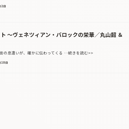
月2日
ット 〜ヴェネツィアン・バロックの栄華／丸山韶 ＆
の息遣いが、確かに伝わってくる …続きを読む>>
月18日