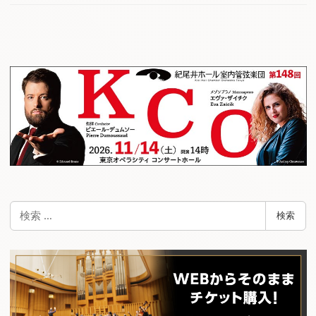
検
検索
索