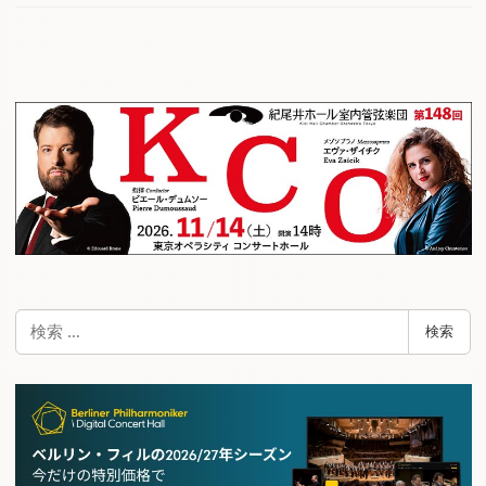
検
検索
索