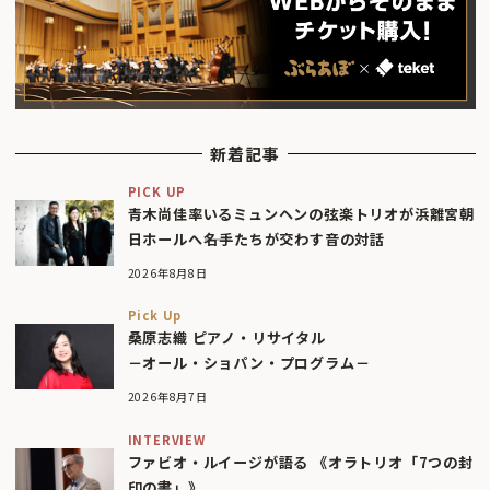
新着記事
PICK UP
青木尚佳率いるミュンヘンの弦楽トリオが浜離宮朝
日ホールへ――名手たちが交わす音の対話
2026年8月8日
Pick Up
桑原志織 ピアノ・リサイタル
－オール・ショパン・プログラム－
2026年8月7日
INTERVIEW
ファビオ・ルイージが語る 《オラトリオ「7つの封
印の書」》