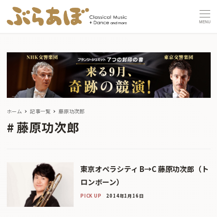
MENU
ホーム
記事一覧
藤原功次郎
藤原功次郎
東京オペラシティ B→C 藤原功次郎（ト
ロンボーン）
PICK UP
2014年1月16日