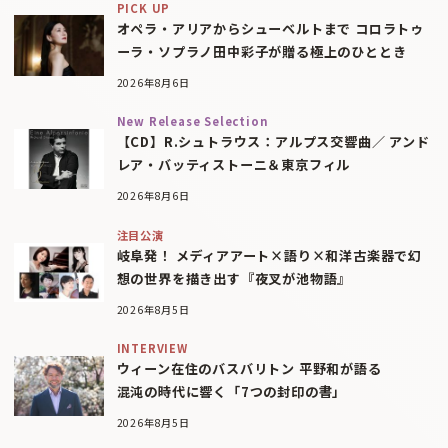
PICK UP
オペラ・アリアからシューベルトまで コロラトゥ
ーラ・ソプラノ田中彩子が贈る極上のひととき
2026年8月6日
New Release Selection
【CD】R.シュトラウス：アルプス交響曲／ アンド
レア・バッティストーニ＆東京フィル
2026年8月6日
注目公演
岐阜発！ メディアアート×語り×和洋古楽器で幻
想の世界を描き出す『夜叉が池物語』
2026年8月5日
INTERVIEW
ウィーン在住のバスバリトン 平野和が語る
混沌の時代に響く「7つの封印の書」
2026年8月5日