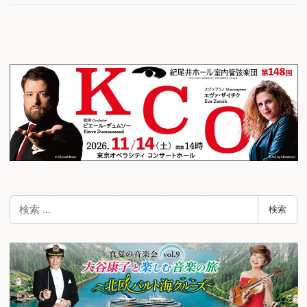
検
検索
索