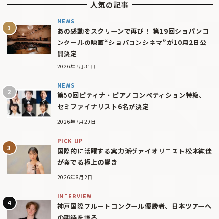
人気の記事
NEWS
あの感動をスクリーンで再び！ 第19回ショパンコ
ンクールの映画“ショパコンシネマ”が10月2日公
開決定
2026年7月31日
NEWS
第50回ピティナ・ピアノコンペティション特級、
セミファイナリスト6名が決定
2026年7月29日
PICK UP
国際的に活躍する実力派ヴァイオリニスト松本紘佳
が奏でる極上の響き
2026年8月2日
INTERVIEW
神戸国際フルートコンクール優勝者、日本ツアーへ
の期待を語る