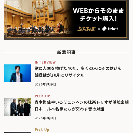
新着記事
INTERVIEW
歌に人生を捧げた40年、多くの人にその歓びを
錦織健が10月にリサイタル
2026年8月9日
PICK UP
青木尚佳率いるミュンヘンの弦楽トリオが浜離宮朝
日ホールへ――名手たちが交わす音の対話
2026年8月8日
Pick Up