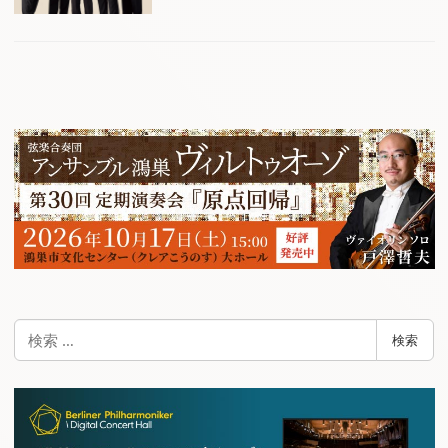
検
検索
索