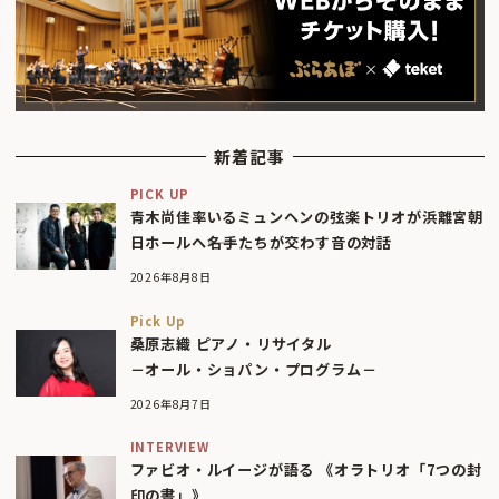
新着記事
PICK UP
青木尚佳率いるミュンヘンの弦楽トリオが浜離宮朝
日ホールへ――名手たちが交わす音の対話
2026年8月8日
Pick Up
桑原志織 ピアノ・リサイタル
－オール・ショパン・プログラム－
2026年8月7日
INTERVIEW
ファビオ・ルイージが語る 《オラトリオ「7つの封
印の書」》