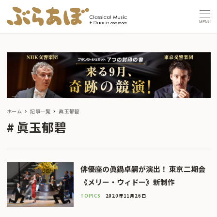
MENU
ホーム
記事一覧
眞玉郁碧
眞玉郁碧
俳優座の眞鍋卓嗣が演出！ 東京二期会
《メリー・ウィドー》新制作
TOPICS
2020年11月26日