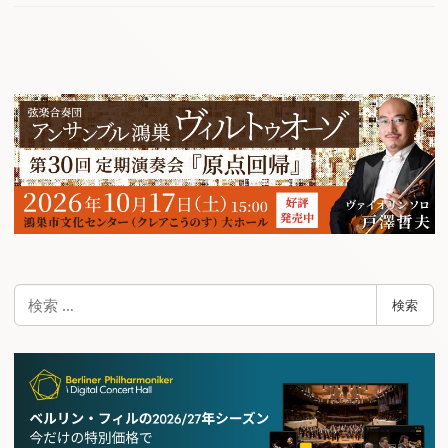
検
検索
索