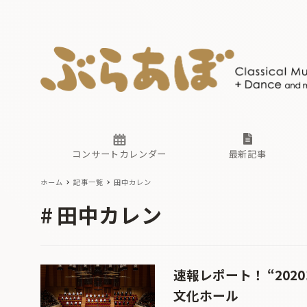
ニュース
ヤマハホ
番組一覧
東京・関
ぶらあぼ
現場のプ
古楽とそ
無料ライ
あ
か
過去の連
コンサートカレンダー
最新記事
ホーム
記事一覧
田中カレン
ニュース
ヤマハホ
番組一覧
東京・関
ぶらあぼ
田中カレン
現場のプ
古楽とそ
無料ライ
あ
か
過去の連
速報レポート！ “202
文化ホール