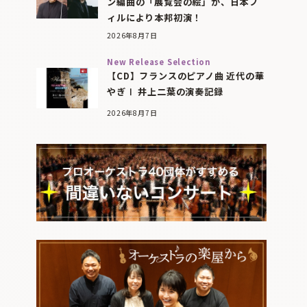
ン編曲の「展覧会の絵」が、日本フ
ィルにより本邦初演！
2026年8月7日
New Release Selection
【CD】フランスのピアノ曲 近代の華
やぎⅠ 井上二葉の演奏記録
2026年8月7日