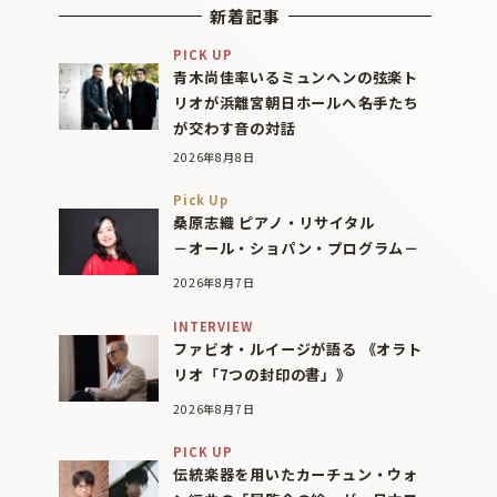
新着記事
PICK UP
青木尚佳率いるミュンヘンの弦楽ト
リオが浜離宮朝日ホールへ――名手たち
が交わす音の対話
2026年8月8日
Pick Up
桑原志織 ピアノ・リサイタル
－オール・ショパン・プログラム－
2026年8月7日
INTERVIEW
ファビオ・ルイージが語る 《オラト
リオ「7つの封印の書」》
2026年8月7日
PICK UP
伝統楽器を用いたカーチュン・ウォ