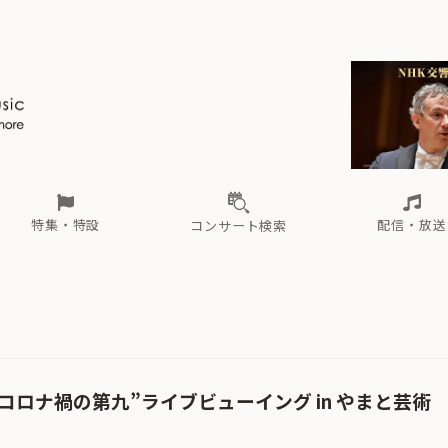
ール
（毎月更新）
東
電子版（無料・月刊）
トピックス
関西
フェスタサマーミューザKAWASAKI 2026
北海道・東北
注目公演
配布場所
インタビュー
中部
定期購読
中国・四国
CD新譜
N響＆東響 《7つ
九州・沖縄
書籍近刊
ロが推す！間違いないオーケストラコンサート
過去の特集
の先と
ブ配信スケジュール
さ
オーケストラの楽屋から
た
な
有料ライブ配信スケジュール
は
ま
や
海の向こうの音楽家
ら
わ
Aからの
載
特集・特設
配信・放送
コンサート検索
ール
（毎月更新）
東
電子版（無料・月刊）
トピックス
関西
フェスタサマーミューザKAWASAKI 2026
北海道・東北
注目公演
配布場所
インタビュー
中部
定期購読
中国・四国
CD新譜
N響＆東響 《7つ
九州・沖縄
書籍近刊
ロが推す！間違いないオーケストラコンサート
過去の特集
の先と
ブ配信スケジュール
さ
オーケストラの楽屋から
た
な
有料ライブ配信スケジュール
は
ま
や
海の向こうの音楽家
ら
わ
Aからの
載
0コロナ禍の第九”ライブビューイング in やまと芸術