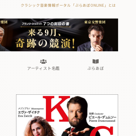
クラシック音楽情報ポータル「ぶらあぼONLINE」とは
の封印の書》
海外公演
FROM編集部
眺望
ぶらあぼブラス！
フォルテピアノ・オデッセイ
アーティスト名鑑
ぶらあぼ
の封印の書》
海外公演
FROM編集部
眺望
ぶらあぼブラス！
フォルテピアノ・オデッセイ