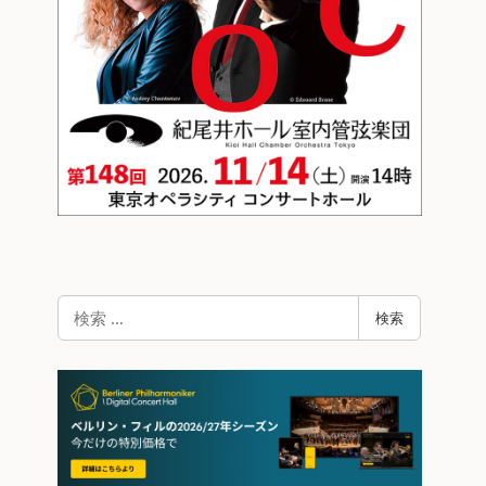
検
検索
索