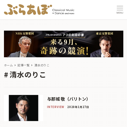
MENU
ホーム
記事一覧
清水のりこ
清水のりこ
与那城 敬（バリトン）
INTERVIEW
2020年1月27日