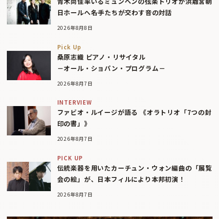
青木尚佳率いるミュンヘンの弦楽トリオが浜離宮朝
日ホールへ――名手たちが交わす音の対話
2026年8月8日
Pick Up
桑原志織 ピアノ・リサイタル
－オール・ショパン・プログラム－
2026年8月7日
INTERVIEW
ファビオ・ルイージが語る 《オラトリオ「7つの封
印の書」》
2026年8月7日
PICK UP
伝統楽器を用いたカーチュン・ウォン編曲の「展覧
会の絵」が、日本フィルにより本邦初演！
2026年8月7日