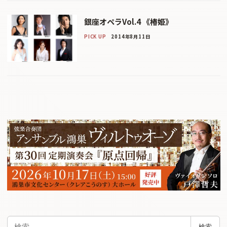
銀座オペラVol.4 《椿姫》
PICK UP
2014年8月11日
検
検索