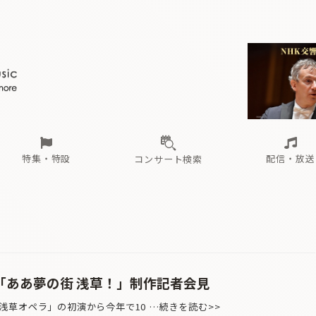
ール
（毎月更新）
東
電子版（無料・月刊）
トピックス
関西
フェスタサマーミューザKAWASAKI 2026
北海道・東北
注目公演
配布場所
インタビュー
中部
定期購読
中国・四国
CD新譜
N響＆東響 《7つ
九州・沖縄
書籍近刊
ロが推す！間違いないオーケストラコンサート
過去の特集
の先と
ブ配信スケジュール
さ
オーケストラの楽屋から
た
な
有料ライブ配信スケジュール
は
ま
や
海の向こうの音楽家
ら
わ
Aからの
載
特集・特設
配信・放送
コンサート検索
ール
（毎月更新）
東
電子版（無料・月刊）
トピックス
関西
フェスタサマーミューザKAWASAKI 2026
北海道・東北
注目公演
配布場所
インタビュー
中部
定期購読
中国・四国
CD新譜
N響＆東響 《7つ
九州・沖縄
書籍近刊
ロが推す！間違いないオーケストラコンサート
過去の特集
の先と
ブ配信スケジュール
さ
オーケストラの楽屋から
た
な
有料ライブ配信スケジュール
は
ま
や
海の向こうの音楽家
ら
わ
Aからの
載
「ああ夢の街 浅草！」制作記者会見
草オペラ」の初演から今年で10 …続きを読む>>