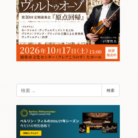
検
検索
索