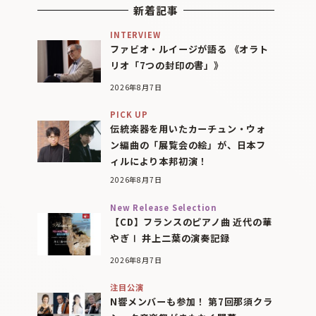
新着記事
INTERVIEW
ファビオ・ルイージが語る 《オラト
リオ「7つの封印の書」》
2026年8月7日
PICK UP
伝統楽器を用いたカーチュン・ウォ
ン編曲の「展覧会の絵」が、日本フ
ィルにより本邦初演！
2026年8月7日
New Release Selection
【CD】フランスのピアノ曲 近代の華
やぎⅠ 井上二葉の演奏記録
2026年8月7日
注目公演
N響メンバーも参加！ 第7回那須クラ