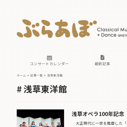
ニュース
ヤマハホ
番組一覧
東京・関
ぶらあぼ
現場のプ
古楽とそ
無料ライ
あ
か
過去の連
コンサートカレンダー
最新記事
ホーム
記事一覧
浅草東洋館
ニュース
ヤマハホ
番組一覧
東京・関
ぶらあぼ
浅草東洋館
現場のプ
古楽とそ
無料ライ
あ
か
過去の連
浅草オペラ100年記念
大正時代に一世を風靡した「浅