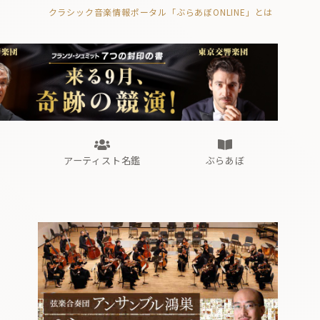
クラシック音楽情報ポータル「ぶらあぼONLINE」とは
の封印の書》
海外公演
FROM編集部
眺望
ぶらあぼブラス！
フォルテピアノ・オデッセイ
アーティスト名鑑
ぶらあぼ
の封印の書》
海外公演
FROM編集部
眺望
ぶらあぼブラス！
フォルテピアノ・オデッセイ