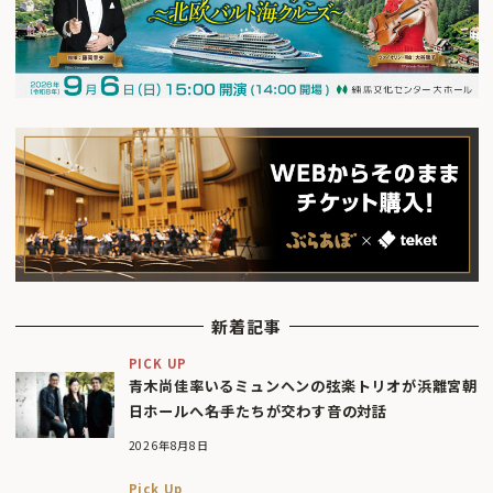
新着記事
PICK UP
青木尚佳率いるミュンヘンの弦楽トリオが浜離宮朝
日ホールへ――名手たちが交わす音の対話
2026年8月8日
Pick Up