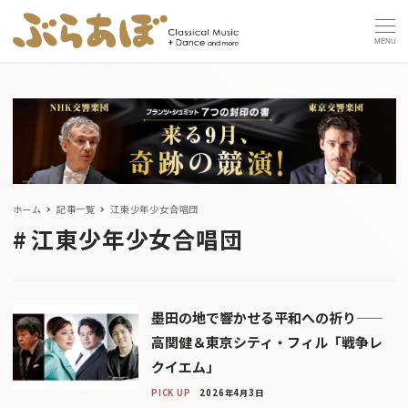
MENU
ホーム
記事一覧
江東少年少女合唱団
江東少年少女合唱団
墨田の地で響かせる平和への祈り——
高関健＆東京シティ・フィル「戦争レ
クイエム」
PICK UP
2026年4月3日