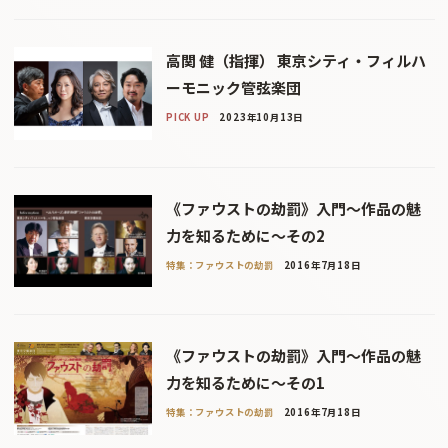
高関 健（指揮） 東京シティ・フィルハ
ーモニック管弦楽団
PICK UP
2023年10月13日
《ファウストの劫罰》入門〜作品の魅
力を知るために〜その2
特集：ファウストの劫罰
2016年7月18日
《ファウストの劫罰》入門〜作品の魅
力を知るために〜その1
特集：ファウストの劫罰
2016年7月18日