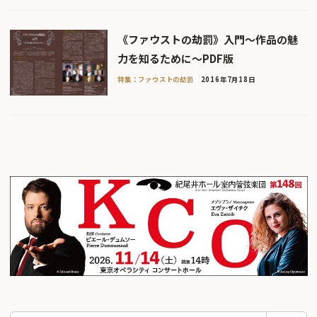
《ファウストの劫罰》入門〜作品の魅
力を知るために〜PDF版
特集：ファウストの劫罰
2016年7月18日