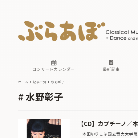
ニュース
ヤマハホ
番組一覧
東京・関
ぶらあぼ
現場のプ
古楽とそ
無料ライ
あ
か
過去の連
コンサートカレンダー
最新記事
ホーム
記事一覧
水野彰子
ニュース
ヤマハホ
番組一覧
東京・関
ぶらあぼ
水野彰子
現場のプ
古楽とそ
無料ライ
あ
か
過去の連
【CD】カプチーノ／
本田ゆりこは国立音大大学院を