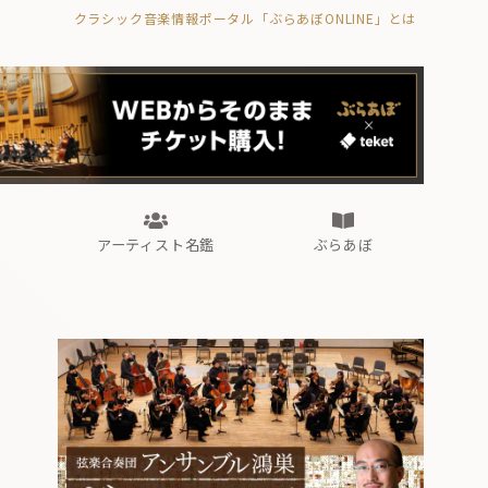
クラシック音楽情報ポータル「ぶらあぼONLINE」とは
の封印の書》
海外公演
FROM編集部
眺望
ぶらあぼブラス！
フォルテピアノ・オデッセイ
アーティスト名鑑
ぶらあぼ
の封印の書》
海外公演
FROM編集部
眺望
ぶらあぼブラス！
フォルテピアノ・オデッセイ