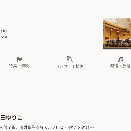
ール
（毎月更新）
東
電子版（無料・月刊）
トピックス
関西
フェスタサマーミューザKAWASAKI 2026
北海道・東北
注目公演
配布場所
インタビュー
中部
定期購読
中国・四国
CD新譜
N響＆東響 《7つ
九州・沖縄
書籍近刊
ロが推す！間違いないオーケストラコンサート
過去の特集
の先と
ブ配信スケジュール
さ
オーケストラの楽屋から
た
な
有料ライブ配信スケジュール
は
ま
や
海の向こうの音楽家
ら
わ
Aからの
載
特集・特設
配信・放送
コンサート検索
ール
（毎月更新）
東
電子版（無料・月刊）
トピックス
関西
フェスタサマーミューザKAWASAKI 2026
北海道・東北
注目公演
配布場所
インタビュー
中部
定期購読
中国・四国
CD新譜
N響＆東響 《7つ
九州・沖縄
書籍近刊
ロが推す！間違いないオーケストラコンサート
過去の特集
の先と
ブ配信スケジュール
さ
オーケストラの楽屋から
た
な
有料ライブ配信スケジュール
は
ま
や
海の向こうの音楽家
ら
わ
Aからの
載
本田ゆりこ
修了後、海外留学を経て、プロと …続きを読む>>