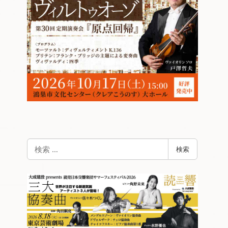
検
検索
索