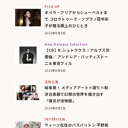
PICK UP
オペラ・アリアからシューベルトま
で コロラトゥーラ・ソプラノ田中彩
子が贈る極上のひととき
2026年8月6日
New Release Selection
【CD】R.シュトラウス：アルプス交
響曲／ アンドレア・バッティストー
ニ＆東京フィル
2026年8月6日
注目公演
岐阜発！ メディアアート×語り×和
洋古楽器で幻想の世界を描き出す
『夜叉が池物語』
2026年8月5日
INTERVIEW
ウィーン在住のバスバリトン 平野和