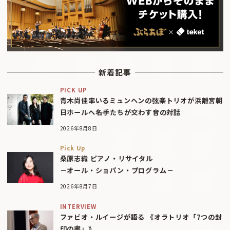
新着記事
PICK UP
青木尚佳率いるミュンヘンの弦楽トリオが浜離宮朝
日ホールへ――名手たちが交わす音の対話
2026年8月8日
Pick Up
桑原志織 ピアノ・リサイタル
－オール・ショパン・プログラム－
2026年8月7日
INTERVIEW
ファビオ・ルイージが語る 《オラトリオ「7つの封
印の書」》