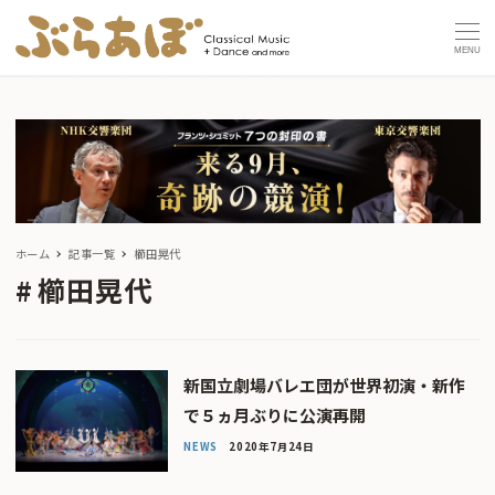
MENU
ホーム
記事一覧
櫛田晃代
櫛田晃代
新国立劇場バレエ団が世界初演・新作
で５ヵ月ぶりに公演再開
NEWS
2020年7月24日