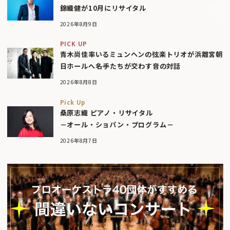
錦織健が10月にリサイタル
2026年8月9日
PICK UP
青木尚佳率いるミュンヘンの弦楽トリオが浜離宮朝
日ホールへ――名手たちが交わす音の対話
2026年8月8日
Pick Up
桑原志織 ピアノ・リサイタル
－オール・ショパン・プログラム－
2026年8月7日