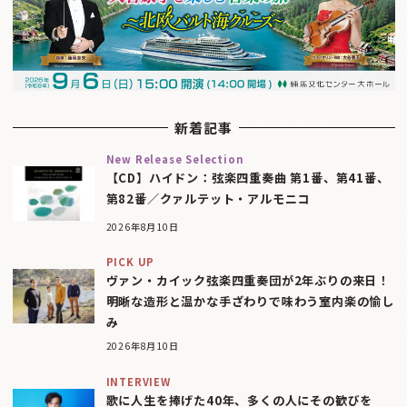
新着記事
New Release Selection
【CD】ハイドン：弦楽四重奏曲 第1番、第41番、
第82番／クァルテット・アルモニコ
2026年8月10日
PICK UP
ヴァン・カイック弦楽四重奏団が2年ぶりの来日！
明晰な造形と温かな手ざわりで味わう室内楽の愉し
み
2026年8月10日
INTERVIEW
歌に人生を捧げた40年、多くの人にその歓びを