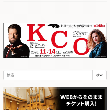
検
検索
索