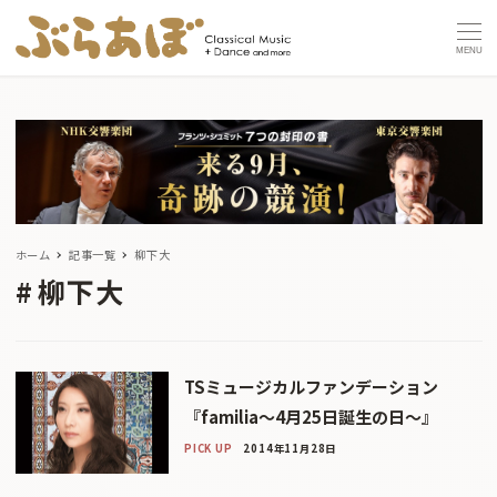
MENU
ホーム
記事一覧
柳下大
柳下大
TSミュージカルファンデーション
『familia〜4月25日誕生の日〜』
PICK UP
2014年11月28日