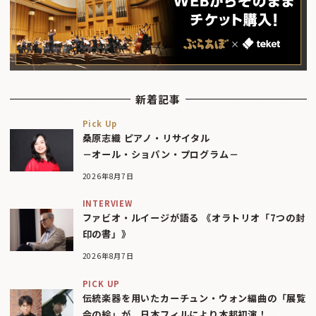
新着記事
Pick Up
桑原志織 ピアノ・リサイタル
－オール・ショパン・プログラム－
2026年8月7日
INTERVIEW
ファビオ・ルイージが語る 《オラトリオ「7つの封
印の書」》
2026年8月7日
PICK UP
伝統楽器を用いたカーチュン・ウォン編曲の「展覧
会の絵」が、日本フィルにより本邦初演！