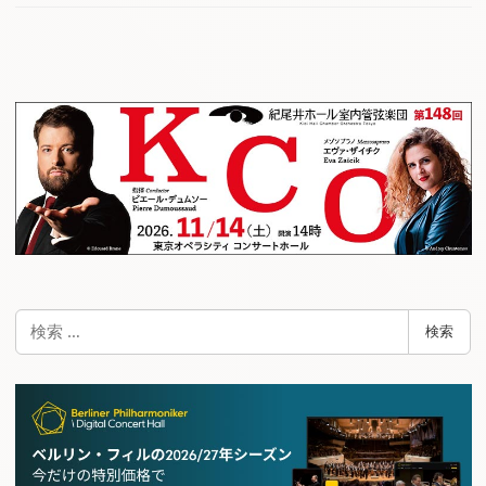
検
検索
索