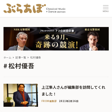
MENU
ホーム
記事一覧
松村優吾
松村優吾
上江隼人さんが編集部を訪問してくれ
ました！
FROM編集部
2021年2月16日