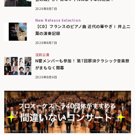
2026年8月7日
New Release Selection
【CD】フランスのピアノ曲 近代の華やぎⅠ 井上二
葉の演奏記録
2026年8月7日
注目公演
N響メンバーも参加！ 第7回那須クラシック音楽祭
がまもなく開幕
2026年8月6日