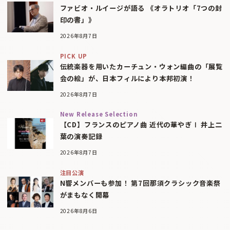
ファビオ・ルイージが語る 《オラトリオ「7つの封
印の書」》
2026年8月7日
PICK UP
伝統楽器を用いたカーチュン・ウォン編曲の「展覧
会の絵」が、日本フィルにより本邦初演！
2026年8月7日
New Release Selection
【CD】フランスのピアノ曲 近代の華やぎⅠ 井上二
葉の演奏記録
2026年8月7日
注目公演
N響メンバーも参加！ 第7回那須クラシック音楽祭
がまもなく開幕
2026年8月6日