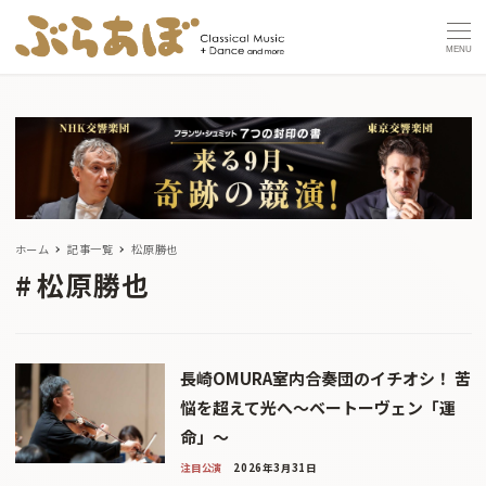
MENU
ホーム
記事一覧
松原勝也
松原勝也
長崎OMURA室内合奏団のイチオシ！ 苦
悩を超えて光へ～ベートーヴェン「運
命」～
注目公演
2026年3月31日