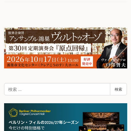
検
検索
索