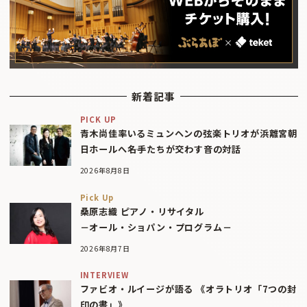
新着記事
PICK UP
青木尚佳率いるミュンヘンの弦楽トリオが浜離宮朝
日ホールへ――名手たちが交わす音の対話
2026年8月8日
Pick Up
桑原志織 ピアノ・リサイタル
－オール・ショパン・プログラム－
2026年8月7日
INTERVIEW
ファビオ・ルイージが語る 《オラトリオ「7つの封
印の書」》