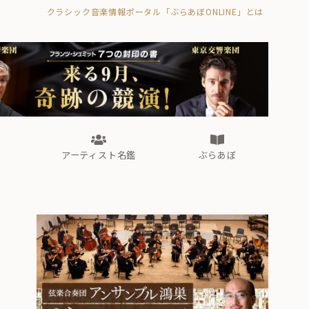
クラシック音楽情報ポータル「ぶらあぼONLINE」とは
の封印の書》
海外公演
FROM編集部
眺望
ぶらあぼブラス！
フォルテピアノ・オデッセイ
アーティスト名鑑
ぶらあぼ
の封印の書》
海外公演
FROM編集部
眺望
ぶらあぼブラス！
フォルテピアノ・オデッセイ