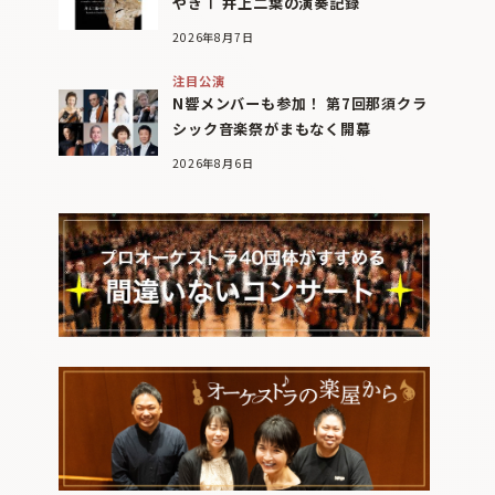
やぎⅠ 井上二葉の演奏記録
2026年8月7日
注目公演
N響メンバーも参加！ 第7回那須クラ
シック音楽祭がまもなく開幕
2026年8月6日