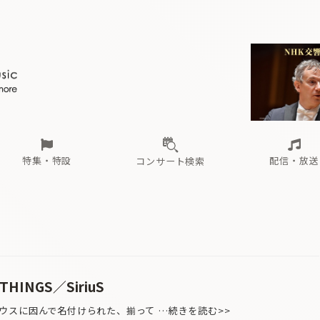
ール
（毎月更新）
東
電子版（無料・月刊）
トピックス
関西
フェスタサマーミューザKAWASAKI 2026
北海道・東北
注目公演
配布場所
インタビュー
中部
定期購読
中国・四国
CD新譜
N響＆東響 《7つ
九州・沖縄
書籍近刊
ロが推す！間違いないオーケストラコンサート
過去の特集
の先と
ブ配信スケジュール
さ
オーケストラの楽屋から
た
な
有料ライブ配信スケジュール
は
ま
や
海の向こうの音楽家
ら
わ
Aからの
載
特集・特設
配信・放送
コンサート検索
ール
（毎月更新）
東
電子版（無料・月刊）
トピックス
関西
フェスタサマーミューザKAWASAKI 2026
北海道・東北
注目公演
配布場所
インタビュー
中部
定期購読
中国・四国
CD新譜
N響＆東響 《7つ
九州・沖縄
書籍近刊
ロが推す！間違いないオーケストラコンサート
過去の特集
の先と
ブ配信スケジュール
さ
オーケストラの楽屋から
た
な
有料ライブ配信スケジュール
は
ま
や
海の向こうの音楽家
ら
わ
Aからの
載
THINGS／SiriuS
スに因んで名付けられた、揃って …続きを読む>>