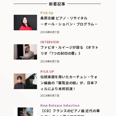
新着記事
Pick Up
桑原志織 ピアノ・リサイタル
－オール・ショパン・プログラム－
2026年8月7日
INTERVIEW
ファビオ・ルイージが語る 《オラト
リオ「7つの封印の書」》
2026年8月7日
PICK UP
伝統楽器を用いたカーチュン・ウォ
ン編曲の「展覧会の絵」が、日本フ
ィルにより本邦初演！
2026年8月7日
New Release Selection
【CD】フランスのピアノ曲 近代の華