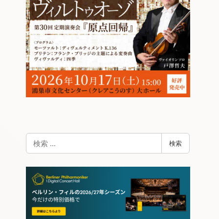
検
検索
索