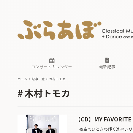
ニュース
ヤマハホ
番組一覧
東京・関
ぶらあぼ
現場のプ
古楽とそ
無料ライ
あ
か
過去の連
コンサートカレンダー
最新記事
ホーム
記事一覧
木村トモカ
ニュース
ヤマハホ
番組一覧
東京・関
ぶらあぼ
木村トモカ
現場のプ
古楽とそ
無料ライ
あ
か
過去の連
【CD】MY FAVORITE 
夜空でひときわ輝く連星シリウ