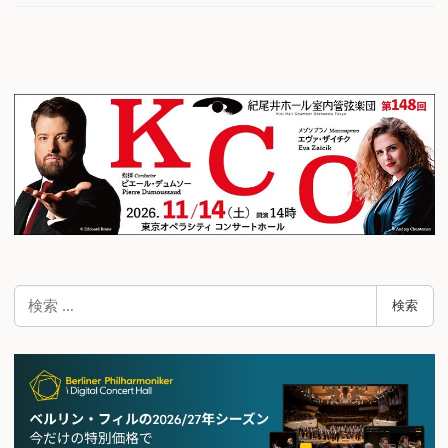
検
検索
索