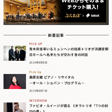
新着記事
PICK UP
青木尚佳率いるミュンヘンの弦楽トリオが浜離宮朝
日ホールへ――名手たちが交わす音の対話
2026年8月8日
Pick Up
桑原志織 ピアノ・リサイタル
－オール・ショパン・プログラム－
2026年8月7日
INTERVIEW
ファビオ・ルイージが語る 《オラトリオ「7つの封
印の書」》