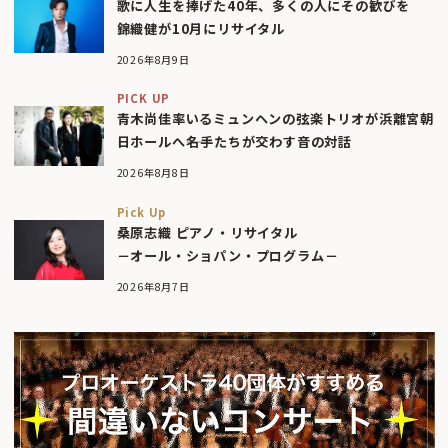
歌に人生を捧げた40年、多くの人にその歓びを
錦織健が10月にリサイタル
2026年8月9日
PICK UP
青木尚佳率いるミュンヘンの弦楽トリオが浜離宮朝
日ホールへ――名手たちが交わす音の対話
2026年8月8日
Pick Up
桑原志織 ピアノ・リサイタル
－オール・ショパン・プログラム－
2026年8月7日