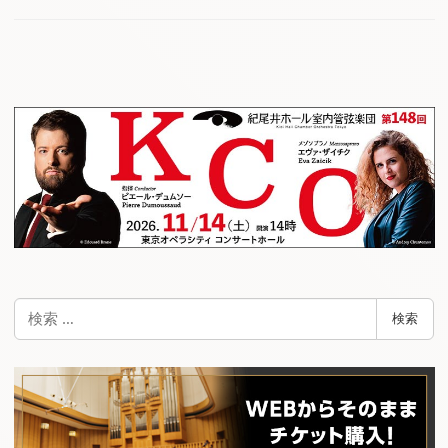
検
検索
索