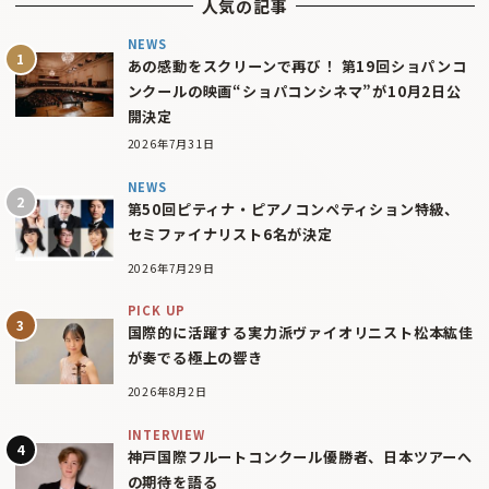
人気の記事
NEWS
あの感動をスクリーンで再び！ 第19回ショパンコ
ンクールの映画“ショパコンシネマ”が10月2日公
開決定
2026年7月31日
NEWS
第50回ピティナ・ピアノコンペティション特級、
セミファイナリスト6名が決定
2026年7月29日
PICK UP
国際的に活躍する実力派ヴァイオリニスト松本紘佳
が奏でる極上の響き
2026年8月2日
INTERVIEW
神戸国際フルートコンクール優勝者、日本ツアーへ
の期待を語る