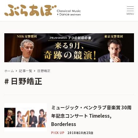
MENU
ホーム
記事一覧
日野皓正
日野皓正
ミュージック・ペンクラブ音楽賞 30周
年記念コンサート Timeless,
Borderless
PICK UP
2018年10月25日