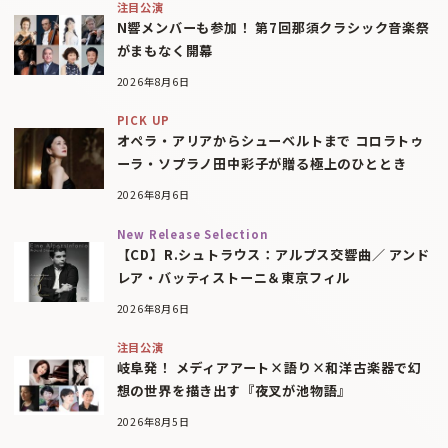
注目公演
N響メンバーも参加！ 第7回那須クラシック音楽祭
がまもなく開幕
2026年8月6日
PICK UP
オペラ・アリアからシューベルトまで コロラトゥ
ーラ・ソプラノ田中彩子が贈る極上のひととき
2026年8月6日
New Release Selection
【CD】R.シュトラウス：アルプス交響曲／ アンド
レア・バッティストーニ＆東京フィル
2026年8月6日
注目公演
岐阜発！ メディアアート×語り×和洋古楽器で幻
想の世界を描き出す『夜叉が池物語』
2026年8月5日