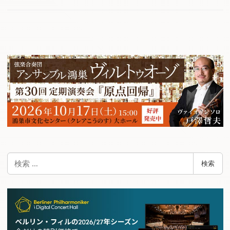
検
検索
索