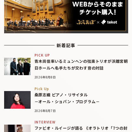
新着記事
PICK UP
青木尚佳率いるミュンヘンの弦楽トリオが浜離宮朝
日ホールへ――名手たちが交わす音の対話
2026年8月8日
Pick Up
桑原志織 ピアノ・リサイタル
－オール・ショパン・プログラム－
2026年8月7日
INTERVIEW
ファビオ・ルイージが語る 《オラトリオ「7つの封