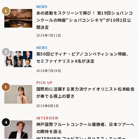
NEWS
あの感動をスクリーンで再び！ 第19回ショパンコ
ンクールの映画“ショパコンシネマ”が10月2日公
開決定
2026年7月31日
NEWS
第50回ピティナ・ピアノコンペティション特級、
セミファイナリスト6名が決定
2026年7月29日
PICK UP
国際的に活躍する実力派ヴァイオリニスト松本紘佳
が奏でる極上の響き
2026年8月2日
INTERVIEW
神戸国際フルートコンクール優勝者、日本ツアーへ
の期待を語る
INTERVIEW ファビアン・ヨハネス・エッガー