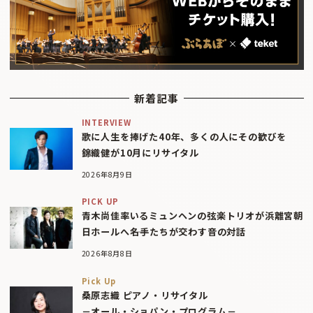
新着記事
INTERVIEW
歌に人生を捧げた40年、多くの人にその歓びを
錦織健が10月にリサイタル
2026年8月9日
PICK UP
青木尚佳率いるミュンヘンの弦楽トリオが浜離宮朝
日ホールへ――名手たちが交わす音の対話
2026年8月8日
Pick Up
桑原志織 ピアノ・リサイタル
－オール・ショパン・プログラム－