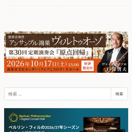
検
検索
索