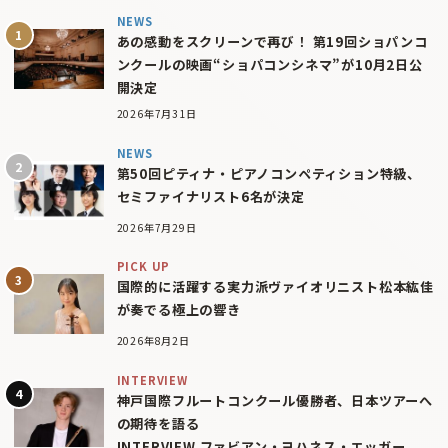
NEWS
あの感動をスクリーンで再び！ 第19回ショパンコ
ンクールの映画“ショパコンシネマ”が10月2日公
開決定
2026年7月31日
NEWS
第50回ピティナ・ピアノコンペティション特級、
セミファイナリスト6名が決定
2026年7月29日
PICK UP
国際的に活躍する実力派ヴァイオリニスト松本紘佳
が奏でる極上の響き
2026年8月2日
INTERVIEW
神戸国際フルートコンクール優勝者、日本ツアーへ
の期待を語る
INTERVIEW ファビアン・ヨハネス・エッガー