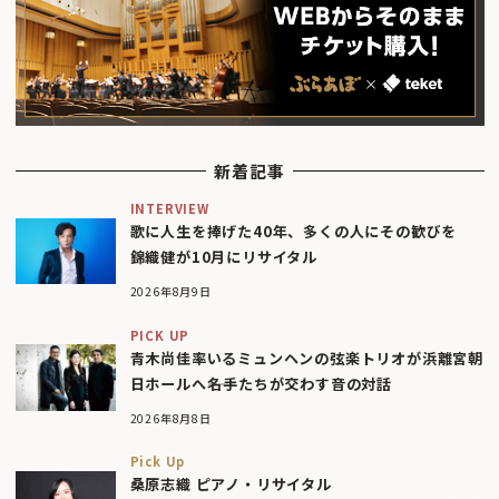
新着記事
INTERVIEW
歌に人生を捧げた40年、多くの人にその歓びを
錦織健が10月にリサイタル
2026年8月9日
PICK UP
青木尚佳率いるミュンヘンの弦楽トリオが浜離宮朝
日ホールへ――名手たちが交わす音の対話
2026年8月8日
Pick Up
桑原志織 ピアノ・リサイタル